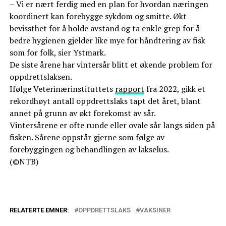
– Vi er nært ferdig med en plan for hvordan næringen
koordinert kan forebygge sykdom og smitte. Økt
bevissthet for å holde avstand og ta enkle grep for å
bedre hygienen gjelder like mye for håndtering av fisk
som for folk, sier Ystmark.
De siste årene har vintersår blitt et økende problem for
oppdrettslaksen.
Ifølge Veterinærinstituttets
rapport
fra 2022, gikk et
rekordhøyt antall oppdrettslaks tapt det året, blant
annet på grunn av økt forekomst av sår.
Vintersårene er ofte runde eller ovale sår langs siden på
fisken. Sårene oppstår gjerne som følge av
forebyggingen og behandlingen av lakselus.
(©NTB)
RELATERTE EMNER:
OPPDRETTSLAKS
VAKSINER