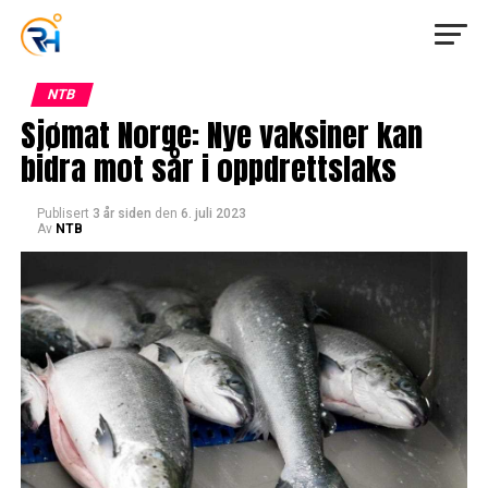
NTB
Sjømat Norge: Nye vaksiner kan
bidra mot sår i oppdrettslaks
Publisert
3 år siden
den
6. juli 2023
Av
NTB