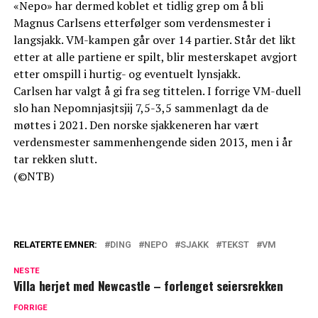
«Nepo» har dermed koblet et tidlig grep om å bli
Magnus Carlsens etterfølger som verdensmester i
langsjakk. VM-kampen går over 14 partier. Står det likt
etter at alle partiene er spilt, blir mesterskapet avgjort
etter omspill i hurtig- og eventuelt lynsjakk.
Carlsen har valgt å gi fra seg tittelen. I forrige VM-duell
slo han Nepomnjasjtsjij 7,5-3,5 sammenlagt da de
møttes i 2021. Den norske sjakkeneren har vært
verdensmester sammenhengende siden 2013, men i år
tar rekken slutt.
(©NTB)
RELATERTE EMNER:
DING
NEPO
SJAKK
TEKST
VM
NESTE
Villa herjet med Newcastle – forlenget seiersrekken
FORRIGE