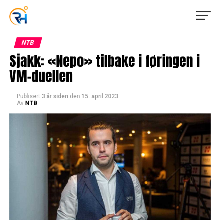
NTB
Sjakk: «Nepo» tilbake i føringen i
VM-duellen
Publisert
3 år siden
den
15. april 2023
Av
NTB