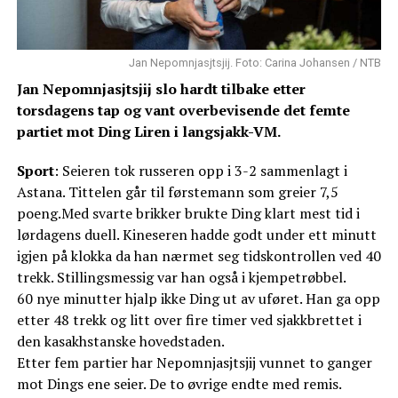
Jan Nepomnjasjtsjij. Foto: Carina Johansen / NTB
Jan Nepomnjasjtsjij slo hardt tilbake etter
torsdagens tap og vant overbevisende det femte
partiet mot Ding Liren i langsjakk-VM.
Sport
: Seieren tok russeren opp i 3-2 sammenlagt i
Astana. Tittelen går til førstemann som greier 7,5
poeng.Med svarte brikker brukte Ding klart mest tid i
lørdagens duell. Kineseren hadde godt under ett minutt
igjen på klokka da han nærmet seg tidskontrollen ved 40
trekk. Stillingsmessig var han også i kjempetrøbbel.
60 nye minutter hjalp ikke Ding ut av uføret. Han ga opp
etter 48 trekk og litt over fire timer ved sjakkbrettet i
den kasakhstanske hovedstaden.
Etter fem partier har Nepomnjasjtsjij vunnet to ganger
mot Dings ene seier. De to øvrige endte med remis.