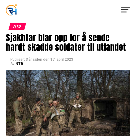
NTB
Sjakhtar blar opp for å sende
hardt skadde soldater til utlandet
Publisert
3 år siden
den
17. april 2023
Av
NTB