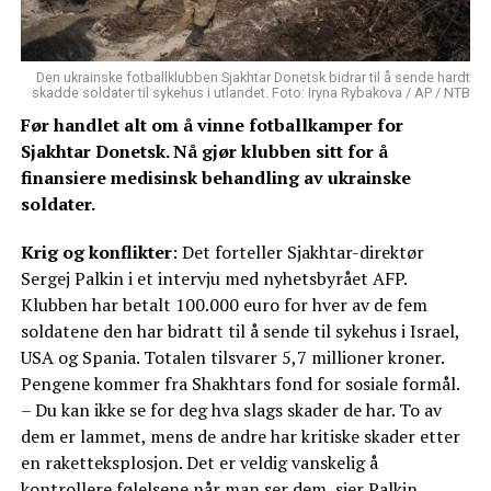
Den ukrainske fotballklubben Sjakhtar Donetsk bidrar til å sende hardt
skadde soldater til sykehus i utlandet. Foto: Iryna Rybakova / AP / NTB
Før handlet alt om å vinne fotballkamper for
Sjakhtar Donetsk. Nå gjør klubben sitt for å
finansiere medisinsk behandling av ukrainske
soldater.
Krig og konflikter
: Det forteller Sjakhtar-direktør
Sergej Palkin i et intervju med nyhetsbyrået AFP.
Klubben har betalt 100.000 euro for hver av de fem
soldatene den har bidratt til å sende til sykehus i Israel,
USA og Spania. Totalen tilsvarer 5,7 millioner kroner.
Pengene kommer fra Shakhtars fond for sosiale formål.
– Du kan ikke se for deg hva slags skader de har. To av
dem er lammet, mens de andre har kritiske skader etter
en raketteksplosjon. Det er veldig vanskelig å
kontrollere følelsene når man ser dem, sier Palkin.