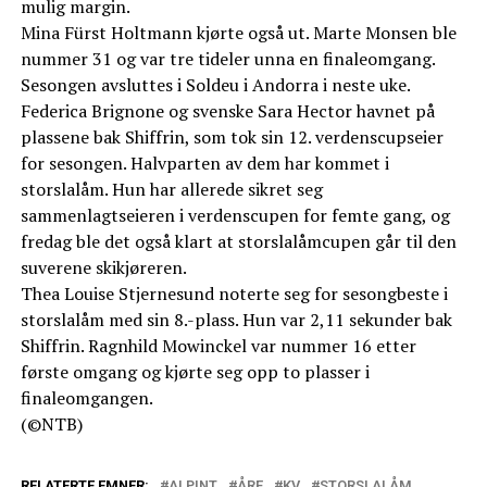
mulig margin.
Mina Fürst Holtmann kjørte også ut. Marte Monsen ble
nummer 31 og var tre tideler unna en finaleomgang.
Sesongen avsluttes i Soldeu i Andorra i neste uke.
Federica Brignone og svenske Sara Hector havnet på
plassene bak Shiffrin, som tok sin 12. verdenscupseier
for sesongen. Halvparten av dem har kommet i
storslalåm. Hun har allerede sikret seg
sammenlagtseieren i verdenscupen for femte gang, og
fredag ble det også klart at storslalåmcupen går til den
suverene skikjøreren.
Thea Louise Stjernesund noterte seg for sesongbeste i
storslalåm med sin 8.-plass. Hun var 2,11 sekunder bak
Shiffrin. Ragnhild Mowinckel var nummer 16 etter
første omgang og kjørte seg opp to plasser i
finaleomgangen.
(©NTB)
RELATERTE EMNER:
ALPINT
ÅRE
KV
STORSLALÅM