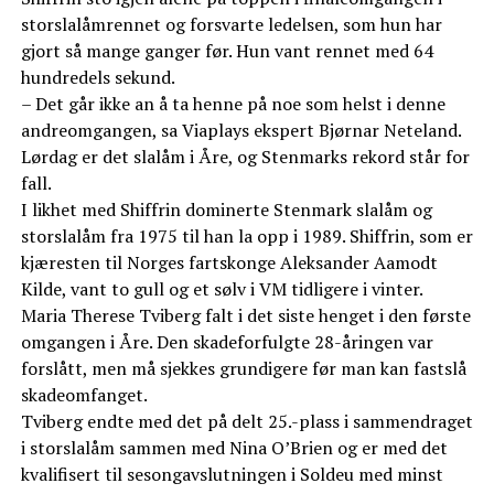
storslalåmrennet og forsvarte ledelsen, som hun har
gjort så mange ganger før. Hun vant rennet med 64
hundredels sekund.
– Det går ikke an å ta henne på noe som helst i denne
andreomgangen, sa Viaplays ekspert Bjørnar Neteland.
Lørdag er det slalåm i Åre, og Stenmarks rekord står for
fall.
I likhet med Shiffrin dominerte Stenmark slalåm og
storslalåm fra 1975 til han la opp i 1989. Shiffrin, som er
kjæresten til Norges fartskonge Aleksander Aamodt
Kilde, vant to gull og et sølv i VM tidligere i vinter.
Maria Therese Tviberg falt i det siste henget i den første
omgangen i Åre. Den skadeforfulgte 28-åringen var
forslått, men må sjekkes grundigere før man kan fastslå
skadeomfanget.
Tviberg endte med det på delt 25.-plass i sammendraget
i storslalåm sammen med Nina O’Brien og er med det
kvalifisert til sesongavslutningen i Soldeu med minst