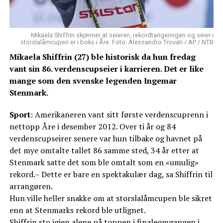
Mikaela Shiffrin skjønner at seieren, rekordtangeringen og seier i
storslalåmcupen er i boks i Åre. Foto: Alessandro Trovati / AP / NTB
Mikaela Shiffrin (27) ble historisk da hun fredag
vant sin 86. verdenscupseier i karrieren. Det er like
mange som den svenske legenden Ingemar
Stenmark.
Sport
: Amerikaneren vant sitt første verdenscuprenn i
nettopp Åre i desember 2012. Over ti år og 84
verdenscupseirer senere var hun tilbake og havnet på
det mye omtalte tallet 86 samme sted, 34 år etter at
Stenmark satte det som ble omtalt som en «umulig»
rekord.– Dette er bare en spektakulær dag, sa Shiffrin til
arrangøren.
Hun ville heller snakke om at storslalåmcupen ble sikret
enn at Stenmarks rekord ble utlignet.
Shiffrin sto igjen alene på toppen i finaleomgangen i