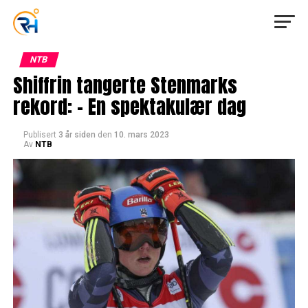
NTB
Shiffrin tangerte Stenmarks
rekord: – En spektakulær dag
Publisert
3 år siden
den
10. mars 2023
Av
NTB