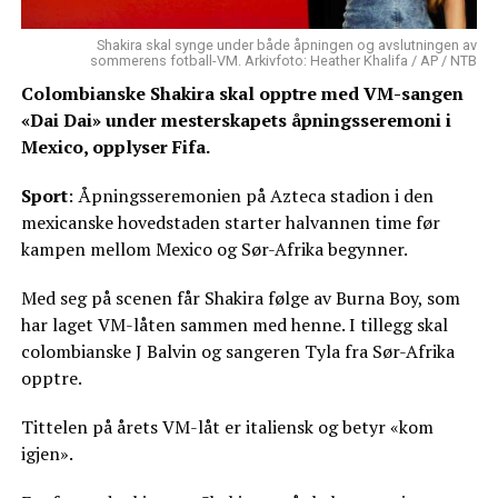
Shakira skal synge under både åpningen og avslutningen av
sommerens fotball-VM. Arkivfoto: Heather Khalifa / AP / NTB
Colombianske Shakira skal opptre med VM-sangen
«Dai Dai» under mesterskapets åpningsseremoni i
Mexico, opplyser Fifa.
Sport
: Åpningsseremonien på Azteca stadion i den
mexicanske hovedstaden starter halvannen time før
kampen mellom Mexico og Sør-Afrika begynner.
Med seg på scenen får Shakira følge av Burna Boy, som
har laget VM-låten sammen med henne. I tillegg skal
colombianske J Balvin og sangeren Tyla fra Sør-Afrika
opptre.
Tittelen på årets VM-låt er italiensk og betyr «kom
igjen».