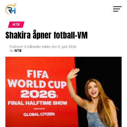
NTB
Shakira åpner fotball-VM
Publisert
2 måneder siden
den
5. juni 2026
Av
NTB