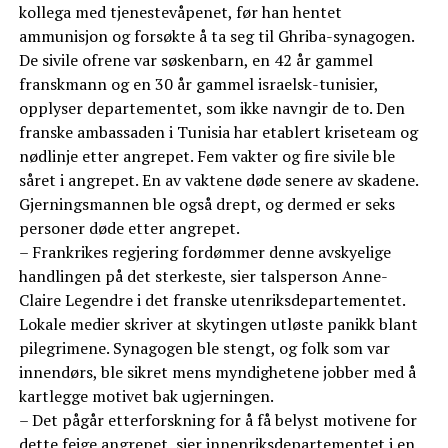
kollega med tjenestevåpenet, før han hentet
ammunisjon og forsøkte å ta seg til Ghriba-synagogen.
De sivile ofrene var søskenbarn, en 42 år gammel
franskmann og en 30 år gammel israelsk-tunisier,
opplyser departementet, som ikke navngir de to. Den
franske ambassaden i Tunisia har etablert kriseteam og
nødlinje etter angrepet. Fem vakter og fire sivile ble
såret i angrepet. En av vaktene døde senere av skadene.
Gjerningsmannen ble også drept, og dermed er seks
personer døde etter angrepet.
– Frankrikes regjering fordømmer denne avskyelige
handlingen på det sterkeste, sier talsperson Anne-
Claire Legendre i det franske utenriksdepartementet.
Lokale medier skriver at skytingen utløste panikk blant
pilegrimene. Synagogen ble stengt, og folk som var
innendørs, ble sikret mens myndighetene jobber med å
kartlegge motivet bak ugjerningen.
– Det pågår etterforskning for å få belyst motivene for
dette feige angrepet, sier innenriksdepartementet i en