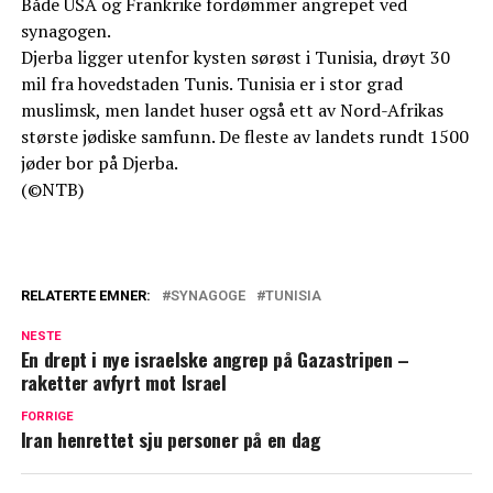
Både USA og Frankrike fordømmer angrepet ved
synagogen.
Djerba ligger utenfor kysten sørøst i Tunisia, drøyt 30
mil fra hovedstaden Tunis. Tunisia er i stor grad
muslimsk, men landet huser også ett av Nord-Afrikas
største jødiske samfunn. De fleste av landets rundt 1500
jøder bor på Djerba.
(©NTB)
RELATERTE EMNER:
SYNAGOGE
TUNISIA
NESTE
En drept i nye israelske angrep på Gazastripen –
raketter avfyrt mot Israel
FORRIGE
Iran henrettet sju personer på en dag