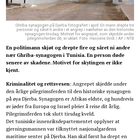
Ghriba-synagogen på Djerba fotografert i april. En mann drepte tre
personer og såret ti andre i et angrep i nærheten av den historiske
synagogen tirsdag. Motivet for angrepet, som skjedde under
pilegrimsferden dit, er uklart. Foto: Hassene Dridi / AP / NTB
En politimann skjøt og drepte fire og såret ni andre
nær Ghriba-synagogen i Tunisia. En person døde
senere av skadene. Motivet for skytingen er ikke
kjent.
Kriminalitet og rettsvesen
: Angrepet skjedde under
den årlige pilegrimsferden til den historiske synagogen
på øya Djerba. Synagogen er Afrikas eldste, og hundrevis
av jøder fra Europa og Israel pleier å reise dit årlig.
Pilegrimsferden tok slutt tirsdag kveld.
Det tunisiske innenriksdepartementet opplyser at
gjerningsmannen var tilknyttet nasjonalgardens
maritime senter på Djerba. Han skal først ha drept en