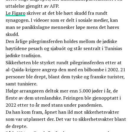
uttalelse gjengitt av AFP.
Le Figaro
skriver at det ble hørt skudd fra rundt
synagogen. I videoer som er delt i sosiale medier, kan
man se panikkslagne mennesker løpe mens det høres
skudd.
Den årlige pilegrimsferden holdes mellom de jødiske
høytidene pesach og sjabuót og står sentralt i Tunisias
jødiske tradisjon.
Sikkerheten ble styrket rundt pilegrimsferden etter at
al-Qaida-krigere angrep den med en bilbombe i 2002. 21
personer ble drept, blant dem tyske og franske turister,
samt tunisiere.
Ifølge arrangøren deltok mer enn 5.000 jøder i år, de
fleste av dem utenlandske. Feiringen ble gjenopptatt i
2022 etter to år med stans under pandemien.
Da han kom fram, åpnet han ild mot sikkerhetsvakter
som var utplassert der. Det var to sikkerhetsvakter blant
de drepte.