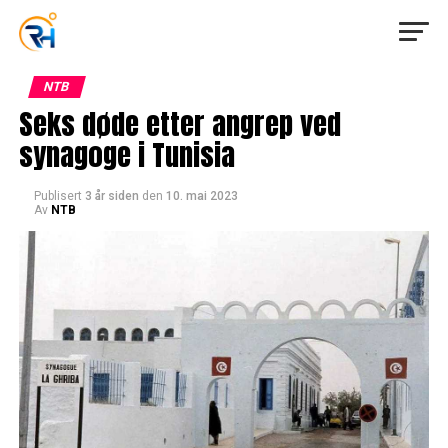
NTB
Seks døde etter angrep ved
synagoge i Tunisia
Publisert
3 år siden
den
10. mai 2023
Av
NTB