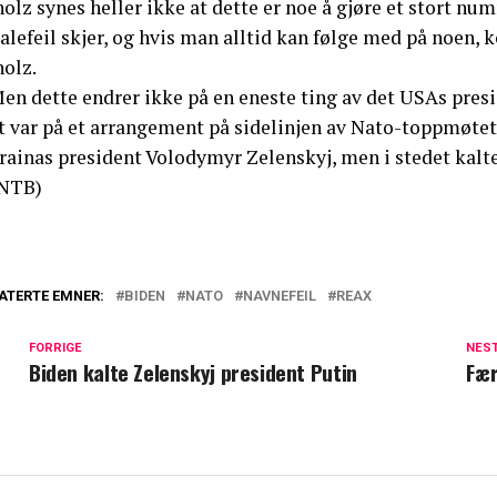
olz synes heller ikke at dette er noe å gjøre et stort nu
alefeil skjer, og hvis man alltid kan følge med på noen, 
holz.
en dette endrer ikke på en eneste ting av det USAs preside
t var på et arrangement på sidelinjen av Nato-toppmøtet
rainas president Volodymyr Zelenskyj, men i stedet kalt
NTB)
ATERTE EMNER:
BIDEN
NATO
NAVNEFEIL
REAX
FORRIGE
NES
Biden kalte Zelenskyj president Putin
Fær