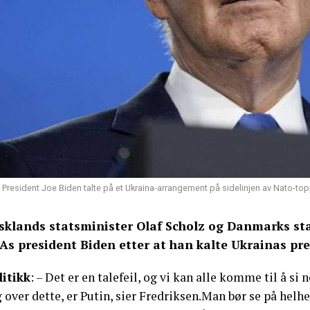
President Joe Biden talte på et Ukraina-arrangement på sidelinjen av Nato-to
sklands statsminister Olaf Scholz og Danmarks sta
As president Biden etter at han kalte Ukrainas pre
litikk
: – Det er en talefeil, og vi kan alle komme til å si
 over dette, er Putin, sier Fredriksen.Man bør se på hel