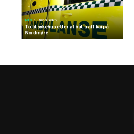
NTB
6 timer siden
To til sykehus etter at båt traff kai på
Nordmøre