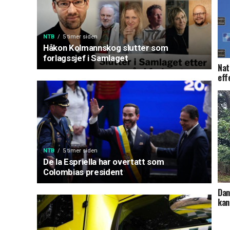
NTB
5 timer siden
Håkon Kolmannskog slutter som
forlagssjef i Samlaget
Nat
eff
NTB
5 timer siden
De la Espriella har overtatt som
Colombias president
Dan
kan