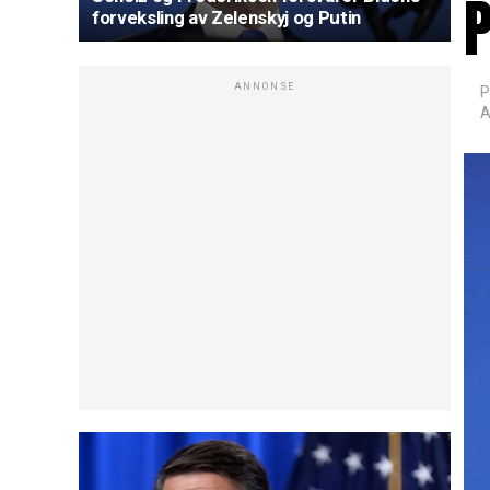
P
forveksling av Zelenskyj og Putin
ANNONSE
P
A