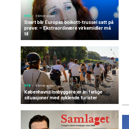
NTB
3 timer siden
Snart blir Europas boikott-trussel satt på
prøve: – Ekstraordinære virkemidler må
til
NTB
4 timer siden
Københavns innbyggere er lei farlige
situasjoner med syklende turister