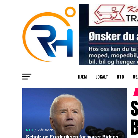
HJEM
LOKALT
NTB
US
S
B
NTB
2 år siden
Scholz og Frederiksen forsvarer Bidens