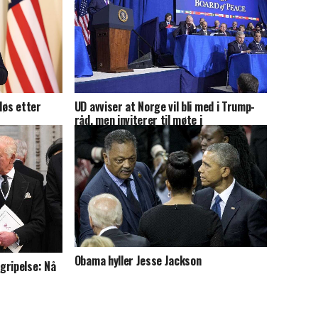
løs etter
UD avviser at Norge vil bli med i Trump-
råd, men inviterer til møte i
giverlandsgruppa for Palestina
Obama hyller Jesse Jackson
gripelse: Nå