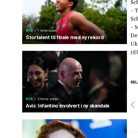
Sch
– T
Sc
– M
NTB
1 time siden
De
Stortalent til finale med ny rekord
Uk
(©
REL
NTB
2 timer siden
Avis: Infantino involvert i ny skandale