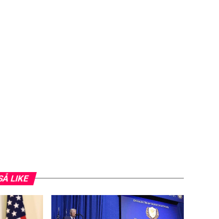
SÅ LIKE