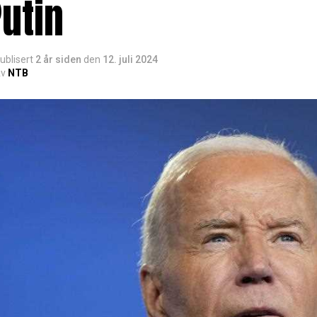
utin
ublisert
2 år siden
den
12. juli 2024
v
NTB