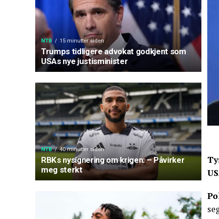
NTB
15 minutter siden
Trumps tidligere advokat godkjent som
USAs nye justisminister
NTB
40 minutter siden
Ty
RBKs nysignering om krigen: – Påvirker
meg sterkt
US
Po
seg