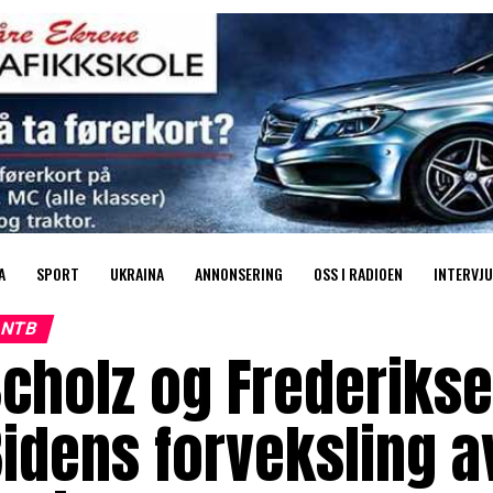
A
SPORT
UKRAINA
ANNONSERING
OSS I RADIOEN
INTERVJU
NTB
cholz og Frederikse
idens forveksling a