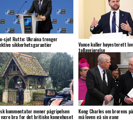
o-sjef Rutte: Ukraina trenger
Vance kaller høyesterett lov
ektive sikkerhetsgarantier
tollavgjørelse
sk kommentator mener pågripelsen
Kong Charles om brorens på
 være bra for det britiske kongehuset
må loven gå sin gang