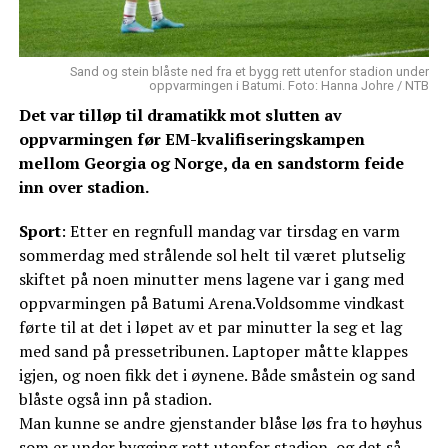
Sand og stein blåste ned fra et bygg rett utenfor stadion under
oppvarmingen i Batumi. Foto: Hanna Johre / NTB
Det var tilløp til dramatikk mot slutten av
oppvarmingen før EM-kvalifiseringskampen
mellom Georgia og Norge, da en sandstorm feide
inn over stadion.
Sport
: Etter en regnfull mandag var tirsdag en varm
sommerdag med strålende sol helt til været plutselig
skiftet på noen minutter mens lagene var i gang med
oppvarmingen på Batumi Arena.Voldsomme vindkast
førte til at det i løpet av et par minutter la seg et lag
med sand på pressetribunen. Laptoper måtte klappes
igjen, og noen fikk det i øynene. Både småstein og sand
blåste også inn på stadion.
Man kunne se andre gjenstander blåse løs fra to høyhus
som er under bygging rett utenfor stadion, og det så