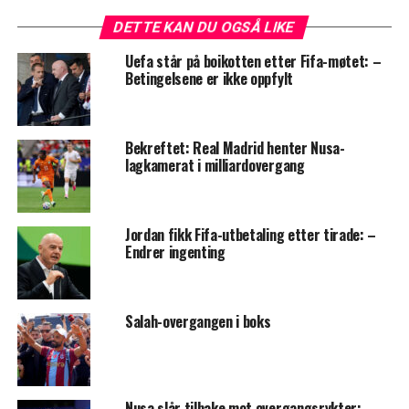
DETTE KAN DU OGSÅ LIKE
Uefa står på boikotten etter Fifa-møtet: –
Betingelsene er ikke oppfylt
Bekreftet: Real Madrid henter Nusa-
lagkamerat i milliardovergang
Jordan fikk Fifa-utbetaling etter tirade: –
Endrer ingenting
Salah-overgangen i boks
Nusa slår tilbake mot overgangsrykter: –