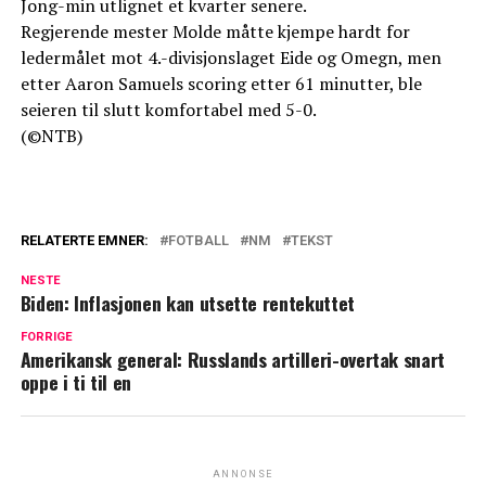
Jong-min utlignet et kvarter senere.
Regjerende mester Molde måtte kjempe hardt for
ledermålet mot 4.-divisjonslaget Eide og Omegn, men
etter Aaron Samuels scoring etter 61 minutter, ble
seieren til slutt komfortabel med 5-0.
(©NTB)
RELATERTE EMNER:
FOTBALL
NM
TEKST
NESTE
Biden: Inflasjonen kan utsette rentekuttet
FORRIGE
Amerikansk general: Russlands artilleri-overtak snart
oppe i ti til en
ANNONSE