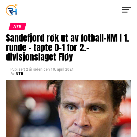
NTB
Sandefjord røk ut av fotball-NM i 1.
runde – tapte 0-1 for 2.-
divisjonslaget Fløy
Publisert
2 år siden
den
10. april 2024
Av
NTB