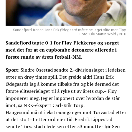
Sandefjord-trener Hans Erik Ødegaard måtte se laget slite mot Fløy.
Foto: Ole Martin Wold / NTB
Sandefjord tapte 0-1 for Fløy-Flekkerøy og sørget
med det for at en cupbombe detonerte allerede i
første runde av årets fotball-NM.
Sport
: Sindre Osestad sendte 2.-divisjonslaget i ledelsen
etter en drøy times spill. Det greide aldri Hans Erik
Ødegaards lag å komme tilbake fra og ble dermed det
første eliteserielaget til å ryke ut av årets cup.– Fløy
imponerer meg. Jeg er imponert over hvordan de står
imot, sa NRK-ekspert Carl-Erik Torp.
Haugesund må ut i ekstraomganger mot Torvastad etter
at det sto 1-1 etter ordinær tid. Fredrik Lippestad
sendte Torvastad i ledelsen etter 53 minutter før Seo