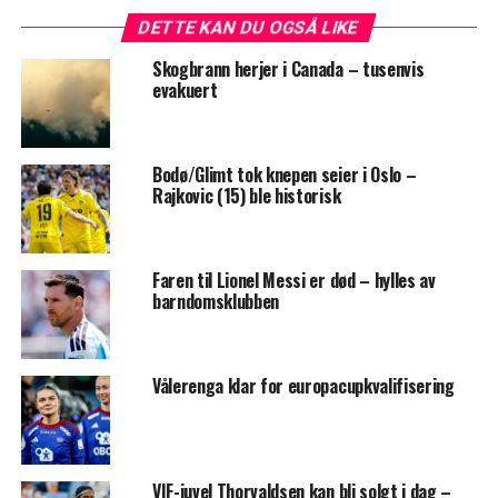
DETTE KAN DU OGSÅ LIKE
Skogbrann herjer i Canada – tusenvis
evakuert
Bodø/Glimt tok knepen seier i Oslo –
Rajkovic (15) ble historisk
Faren til Lionel Messi er død – hylles av
barndomsklubben
Vålerenga klar for europacupkvalifisering
VIF-juvel Thorvaldsen kan bli solgt i dag –