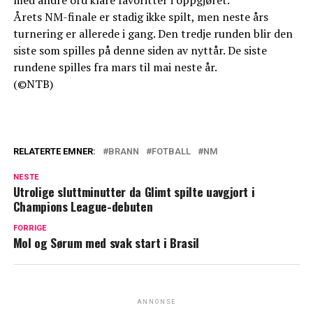
med andre ord klare favoritter i oppgjøret.
Årets NM-finale er stadig ikke spilt, men neste års
turnering er allerede i gang. Den tredje runden blir den
siste som spilles på denne siden av nyttår. De siste
rundene spilles fra mars til mai neste år.
(©NTB)
RELATERTE EMNER:
BRANN
FOTBALL
NM
NESTE
Utrolige sluttminutter da Glimt spilte uavgjort i
Champions League-debuten
FORRIGE
Mol og Sørum med svak start i Brasil
ANNONSE