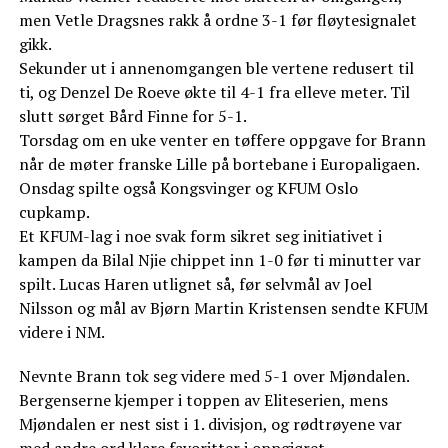
men Vetle Dragsnes rakk å ordne 3-1 før fløytesignalet
gikk.
Sekunder ut i annenomgangen ble vertene redusert til
ti, og Denzel De Roeve økte til 4-1 fra elleve meter. Til
slutt sørget Bård Finne for 5-1.
Torsdag om en uke venter en tøffere oppgave for Brann
når de møter franske Lille på bortebane i Europaligaen.
Onsdag spilte også Kongsvinger og KFUM Oslo
cupkamp.
Et KFUM-lag i noe svak form sikret seg initiativet i
kampen da Bilal Njie chippet inn 1-0 før ti minutter var
spilt. Lucas Haren utlignet så, før selvmål av Joel
Nilsson og mål av Bjørn Martin Kristensen sendte KFUM
videre i NM.
Nevnte Brann tok seg videre med 5-1 over Mjøndalen.
Bergenserne kjemper i toppen av Eliteserien, mens
Mjøndalen er nest sist i 1. divisjon, og rødtrøyene var