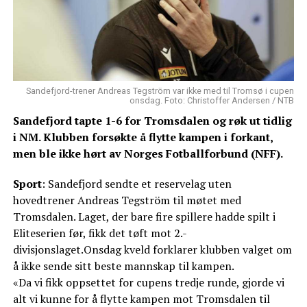
Sandefjord-trener Andreas Tegström var ikke med til Tromsø i cupen
onsdag. Foto: Christoffer Andersen / NTB
Sandefjord tapte 1-6 for Tromsdalen og røk ut tidlig
i NM. Klubben forsøkte å flytte kampen i forkant,
men ble ikke hørt av Norges Fotballforbund (NFF).
Sport
: Sandefjord sendte et reservelag uten
hovedtrener Andreas Tegström til møtet med
Tromsdalen. Laget, der bare fire spillere hadde spilt i
Eliteserien før, fikk det tøft mot 2.-
divisjonslaget.Onsdag kveld forklarer klubben valget om
å ikke sende sitt beste mannskap til kampen.
«Da vi fikk oppsettet for cupens tredje runde, gjorde vi
alt vi kunne for å flytte kampen mot Tromsdalen til