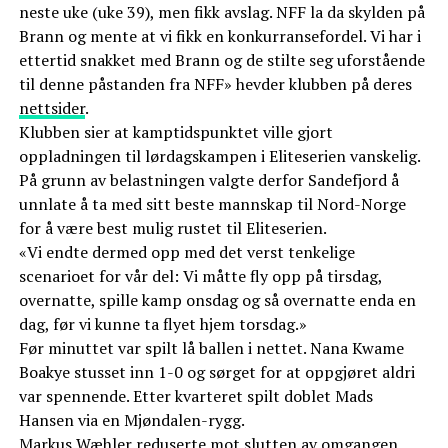
neste uke (uke 39), men fikk avslag. NFF la da skylden på
Brann og mente at vi fikk en konkurransefordel. Vi har i
ettertid snakket med Brann og de stilte seg uforstående
til denne påstanden fra NFF» hevder klubben på deres
nettsider
.
Klubben sier at kamptidspunktet ville gjort
oppladningen til lørdagskampen i Eliteserien vanskelig.
På grunn av belastningen valgte derfor Sandefjord å
unnlate å ta med sitt beste mannskap til Nord-Norge
for å være best mulig rustet til Eliteserien.
«Vi endte dermed opp med det verst tenkelige
scenarioet for vår del: Vi måtte fly opp på tirsdag,
overnatte, spille kamp onsdag og så overnatte enda en
dag, før vi kunne ta flyet hjem torsdag.»
Før minuttet var spilt lå ballen i nettet. Nana Kwame
Boakye stusset inn 1-0 og sørget for at oppgjøret aldri
var spennende. Etter kvarteret spilt doblet Mads
Hansen via en Mjøndalen-rygg.
Markus Wæhler reduserte mot slutten av omgangen,