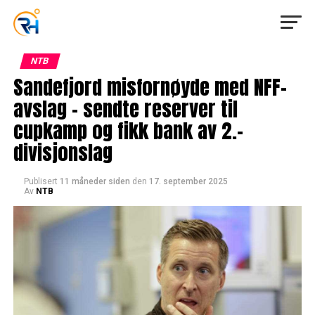
NTB
Sandefjord misfornøyde med NFF-
avslag – sendte reserver til
cupkamp og fikk bank av 2.-
divisjonslag
Publisert
11 måneder siden
den
17. september 2025
Av
NTB