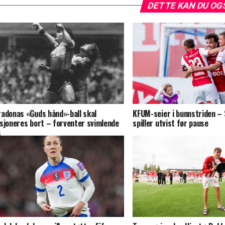
DETTE KAN DU OG
adonas «Guds hånd»-ball skal
KFUM-seier i bunnstriden –
sjoneres bort – forventer svimlende
spiller utvist før pause
s