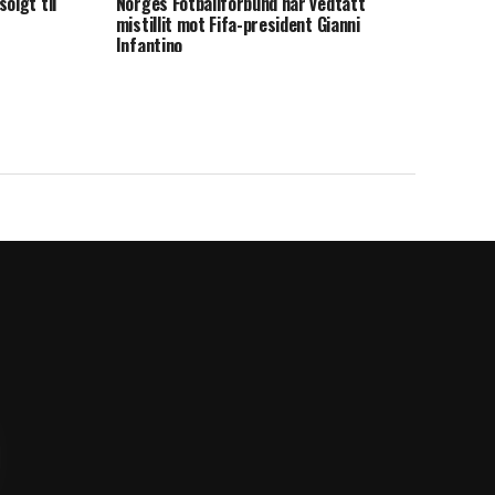
olgt til
Norges Fotballforbund har vedtatt
mistillit mot Fifa-president Gianni
Infantino