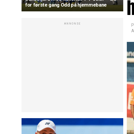
for første gang Odd på hjemmebane
ANNONSE
P
A