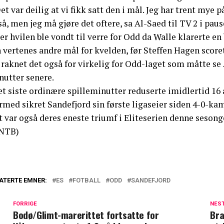
et var deilig at vi fikk satt den i mål. Jeg har trent mye 
å, men jeg må gjøre det oftere, sa Al-Saed til TV 2 i paus
er hvilen ble vondt til verre for Odd da Walle klarerte e
 vertenes andre mål for kvelden, før Steffen Hagen score
raknet det også for virkelig for Odd-laget som måtte se 
nutter senere.
et siste ordinære spilleminutter reduserte imidlertid 16
rmed sikret Sandefjord sin første ligaseier siden 4-0-ka
t var også deres eneste triumf i Eliteserien denne seson
NTB)
ATERTE EMNER:
ES
FOTBALL
ODD
SANDEFJORD
FORRIGE
NES
Bodø/Glimt-marerittet fortsatte for
Bra