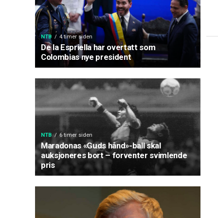
NTB
4 timer siden
De la Espriella har overtatt som
Colombias nye president
NTB
6 timer siden
Maradonas «Guds hånd»-ball skal
auksjoneres bort – forventer svimlende
pris