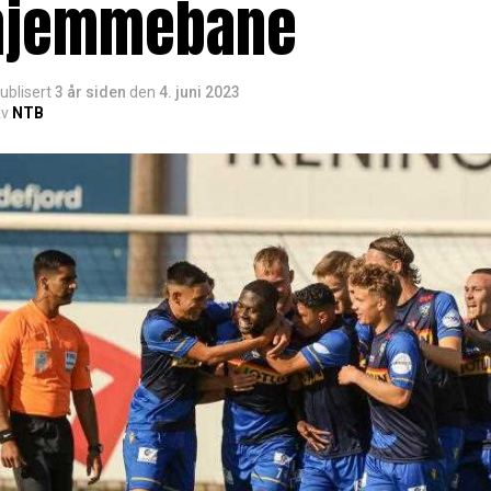
hjemmebane
ublisert
3 år siden
den
4. juni 2023
v
NTB