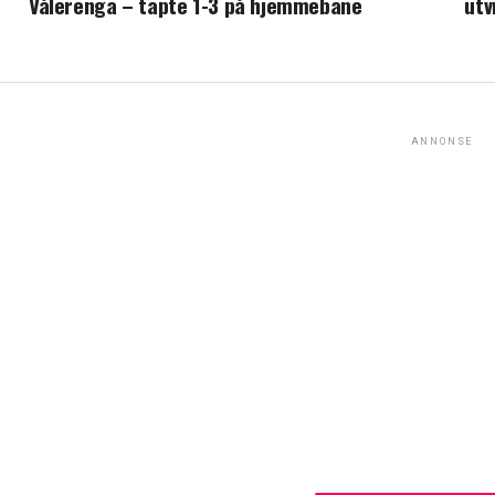
Vålerenga – tapte 1-3 på hjemmebane
utv
ANNONSE