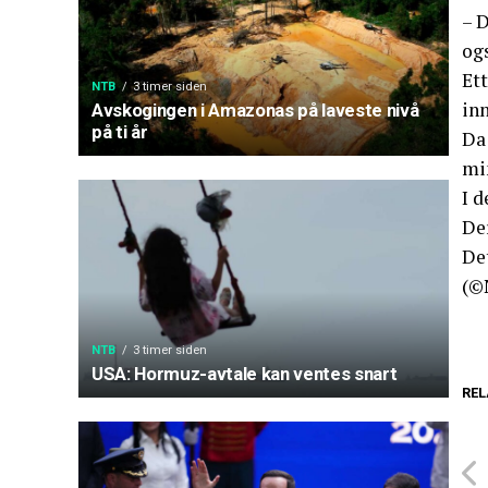
– D
ogs
Ett
NTB
3 timer siden
inn
Avskogingen i Amazonas på laveste nivå
på ti år
Da 
mi
I d
De
De
(©
NTB
3 timer siden
USA: Hormuz-avtale kan ventes snart
REL