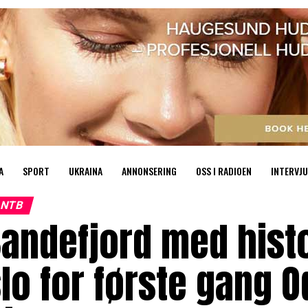
A
SPORT
UKRAINA
ANNONSERING
OSS I RADIOEN
INTERVJU
NTB
andefjord med histo
lo for første gang 