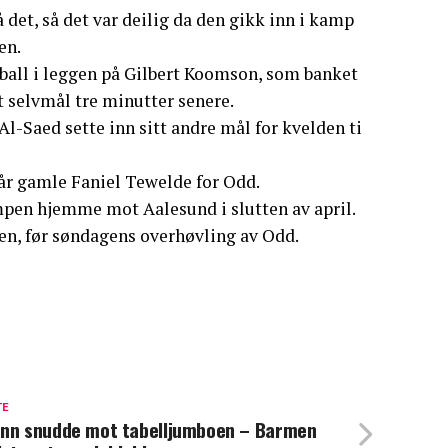
på det, så det var deilig da den gikk inn i kamp
en.
n ball i leggen på Gilbert Koomson, som banket
t selvmål tre minutter senere.
Al-Saed sette inn sitt andre mål for kvelden ti
 år gamle Faniel Tewelde for Odd.
mpen hjemme mot Aalesund i slutten av april.
gen, før søndagens overhøvling av Odd.
TE
nn snudde mot tabelljumboen – Barmen