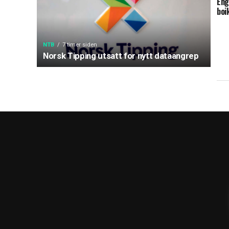
Eng
boi
NTB
7 timer siden
Norsk Tipping utsatt for nytt dataangrep