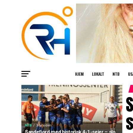
HJEM
LOKALT
NTB
US
S
s
NTB
3 år siden
Sandefjord med historisk 4-1-seier – slo