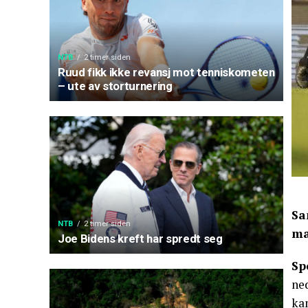
NTB
2 timer siden
Ruud fikk ikke revansj mot tenniskometen
– ute av storturnering
Sa
NTB
2 timer siden
ma
Joe Bidens kreft har spredt seg
Sp
ned
ka