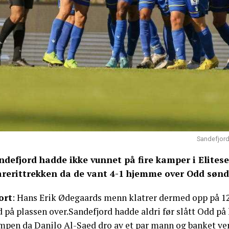
Sandefjord
ndefjord hadde ikke vunnet på fire kamper i Elitese
rerittrekken da de vant 4-1 hjemme over Odd sønd
ort
: Hans Erik Ødegaards menn klatrer dermed opp på 12.
 på plassen over.Sandefjord hadde aldri før slått Odd på
mpen da Danilo Al-Saed dro av et par mann og banket vert