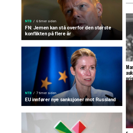
NTB
6 timer siden
FN: Jemen kan stå overfor den største
konflikten på flere år
Mar
auk
pri
NTB
7 timer siden
EU innfører nye sanksjoner mot Russland