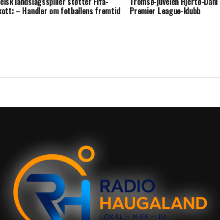
elsk landslagsspiller støtter Fifa-
Tromsø-juvelen Hjertø-Dahl s
kott: – Handler om fotballens fremtid
Premier League-klubb