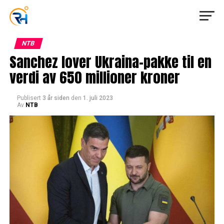
NTB
Sanchez lover Ukraina-pakke til en
verdi av 650 millioner kroner
Publisert
3 år siden
den
1. juli 2023
Av
NTB