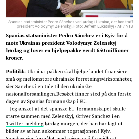
Spanias statsminister Pedro Sánchez var lørdag i Ukraina, der han traff
president Volodymyr Zelenskyj. Foto: Jefrem Lukatskyj / AP / NTB
Spanias statsminister Pedro Sánchez er i Kyiv for å
møte Ukrainas president Volodymyr Zelenskyj
lørdag og lover en hjelpepakke verdt 650 millioner
kroner.
Politikk
: Ukraina-pakken skal hjelpe landet finansiere
små og mellomstore ukrainske forretningsvirksomheter,
sier Sanchez i en tale til den ukrainske
nasjonalforsamlingen.Besøket finner sted på den første
dagen av Spanias formannskap i EU.
– Jeg ønsket at det spanske EU-formannskapet skulle
starte sammen med Zelenskyj, skriver Sanchez i en
Twitter-melding
lørdag morgen, der han har lagt ut
bilder av at han ankommer togstasjonen i Kyiv.
Sanchez sier formålet med reisen er å formidle at