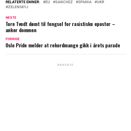
RELATERTE EMNER:
EU
SANCHEZ
SPANIA
UKR
ZELENSKYJ
NESTE
Tore Tvedt dømt til fengsel for rasistiske eposter –
anker dommen
FORRIGE
Oslo Pride melder at rekordmange gikk i årets parade
ANNONSE