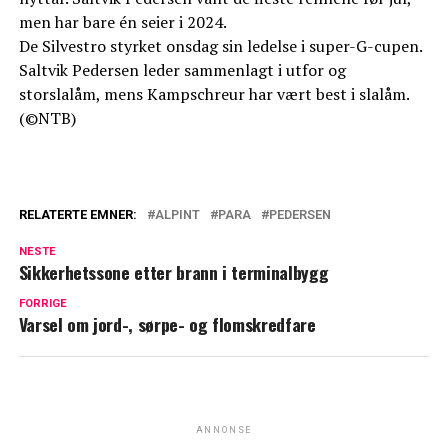
men har bare én seier i 2024.
De Silvestro styrket onsdag sin ledelse i super-G-cupen.
Saltvik Pedersen leder sammenlagt i utfor og
storslalåm, mens Kampschreur har vært best i slalåm.
(©NTB)
RELATERTE EMNER:
ALPINT
PARA
PEDERSEN
NESTE
Sikkerhetssone etter brann i terminalbygg
FORRIGE
Varsel om jord-, sørpe- og flomskredfare
ANNONSE