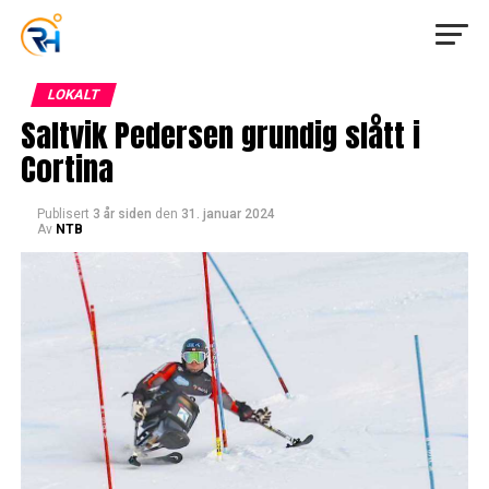
LOKALT
Saltvik Pedersen grundig slått i
Cortina
Publisert
3 år siden
den
31. januar 2024
Av
NTB