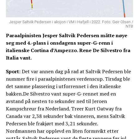
Jesper Saltvik Pedersen i aksjon i VM i Hafjell i 2022. Foto: Geir Olsen /
NTB
Paraalpinisten Jesper Saltvik Pedersen måtte nøye
seg med 4.-plass i onsdagens super-G-renn i
italienske Cortina d’Ampezzo. Rene De Silvestro fra
Italia vant.
Sport
: Det var annen dag på rad at Saltvik Pedersen ble
nummer fire i paraalpinistenes verdenscup. Tirsdag ble
det samme plassering i utforrennet i den italienske
bakken.De Silvestro vant super-G-rennet med en
avstand på nesten to sekunder ned til Jeroen
Kampschreur fra Nederland. Treer Kurt Oatway fra
Canada var 2,38 sekunder bak vinneren, mens Saltvik
Pedersen ble frakjørt med 3,21 sekunder.
Nordmannen har opplevd en liten formsvikt etter
nyttår. Saltvik Pedersen vant de fleste rennene før jul,