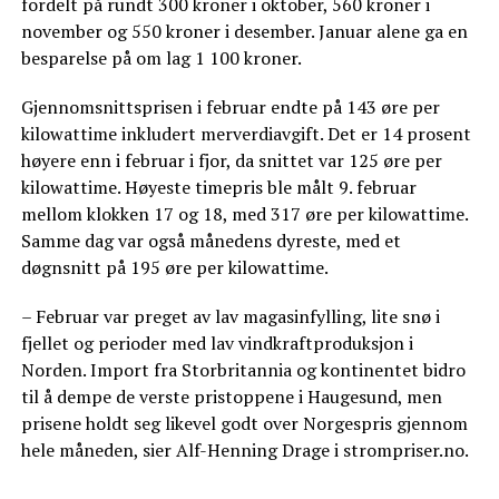
fordelt på rundt 300 kroner i oktober, 560 kroner i
november og 550 kroner i desember. Januar alene ga en
besparelse på om lag 1 100 kroner.
Gjennomsnittsprisen i februar endte på 143 øre per
kilowattime inkludert merverdiavgift. Det er 14 prosent
høyere enn i februar i fjor, da snittet var 125 øre per
kilowattime. Høyeste timepris ble målt 9. februar
mellom klokken 17 og 18, med 317 øre per kilowattime.
Samme dag var også månedens dyreste, med et
døgnsnitt på 195 øre per kilowattime.
– Februar var preget av lav magasinfylling, lite snø i
fjellet og perioder med lav vindkraftproduksjon i
Norden. Import fra Storbritannia og kontinentet bidro
til å dempe de verste pristoppene i Haugesund, men
prisene holdt seg likevel godt over Norgespris gjennom
hele måneden, sier Alf-Henning Drage i strompriser.no.