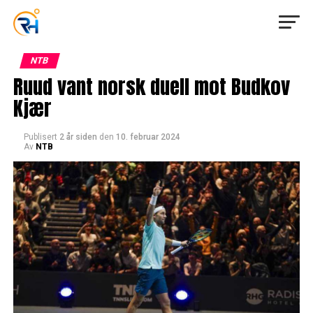
NTB
Ruud vant norsk duell mot Budkov
Kjær
Publisert
2 år siden
den
10. februar 2024
Av
NTB