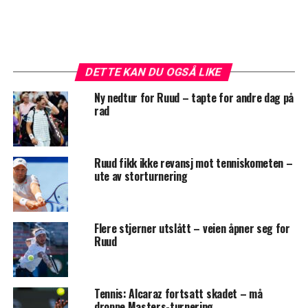
DETTE KAN DU OGSÅ LIKE
Ny nedtur for Ruud – tapte for andre dag på
rad
Ruud fikk ikke revansj mot tenniskometen –
ute av storturnering
Flere stjerner utslått – veien åpner seg for
Ruud
Tennis: Alcaraz fortsatt skadet – må
droppe Masters-turnering