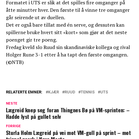
Formatet i UTS er slik at det spilles fire omganger på
åtte minutter hver. Den første til å vinne tre omganger
går seirende ut av duellen.
Det er også bare tillat med én serve, og dessuten kan
spillerne bruke hvert sitt «kort» som gjør at det neste
poenget gir tre poeng.
Fredag kveld slo Ruud sin skandinaviske kollega og rival
Holger Rune 3-1 etter å ha tapt den første omgangen.
(©NTB)
RELATERTE EMNER:
KJÆR
RUUD
TENNIS
UTS
NESTE
Lægreid knep seg foran Thingnes Bø på VM-sprinten: –
Hadde lyst på gullet selv
FORRIGE
Sturla Holm Lægreid på vei mot VM-gull på sprint – mot