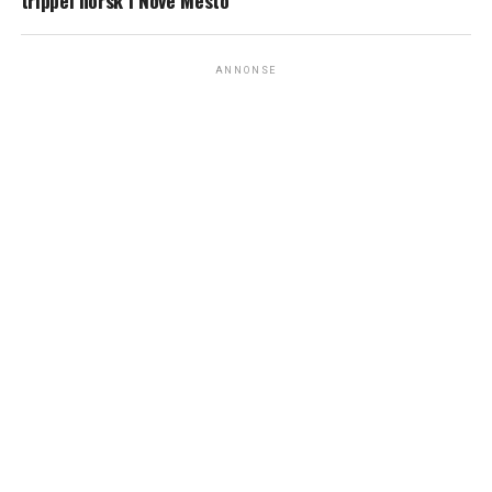
trippel norsk i Nove Mesto
ANNONSE