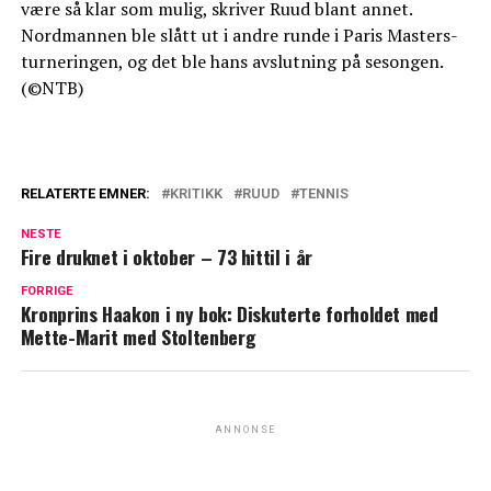
være så klar som mulig, skriver Ruud blant annet.
Nordmannen ble slått ut i andre runde i Paris Masters-
turneringen, og det ble hans avslutning på sesongen.
(©NTB)
RELATERTE EMNER:
KRITIKK
RUUD
TENNIS
NESTE
Fire druknet i oktober – 73 hittil i år
FORRIGE
Kronprins Haakon i ny bok: Diskuterte forholdet med
Mette-Marit med Stoltenberg
ANNONSE