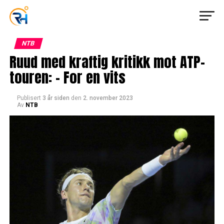
NTB
Ruud med kraftig kritikk mot ATP-
touren: – For en vits
Publisert
3 år siden
den
2. november 2023
Av
NTB