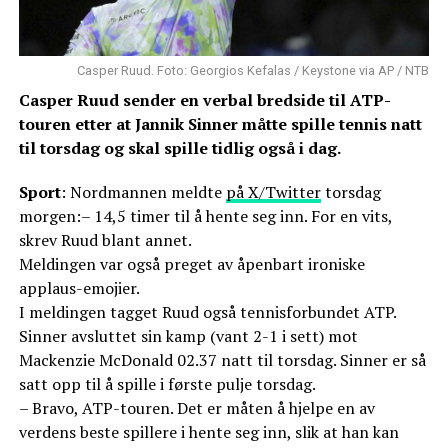
Casper Ruud. Foto: Georgios Kefalas / Keystone via AP / NTB
Casper Ruud sender en verbal bredside til ATP-
touren etter at Jannik Sinner måtte spille tennis natt
til torsdag og skal spille tidlig også i dag.
Sport
: Nordmannen meldte
på X/Twitter
torsdag
morgen:– 14,5 timer til å hente seg inn. For en vits,
skrev Ruud blant annet.
Meldingen var også preget av åpenbart ironiske
applaus-emojier.
I meldingen tagget Ruud også tennisforbundet ATP.
Sinner avsluttet sin kamp (vant 2-1 i sett) mot
Mackenzie McDonald 02.37 natt til torsdag. Sinner er så
satt opp til å spille i første pulje torsdag.
– Bravo, ATP-touren. Det er måten å hjelpe en av
verdens beste spillere i hente seg inn, slik at han kan