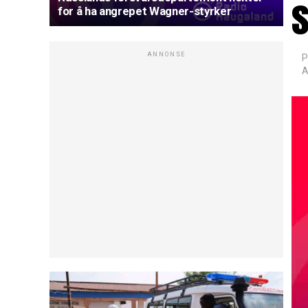
s
for å ha angrepet Wagner-styrker
ANNONSE
P
A