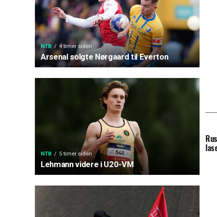
NTB
4 timer siden
Arsenal solgte Nørgaard til Everton
Rus
las
NTB
5 timer siden
Lehmann videre i U20-VM