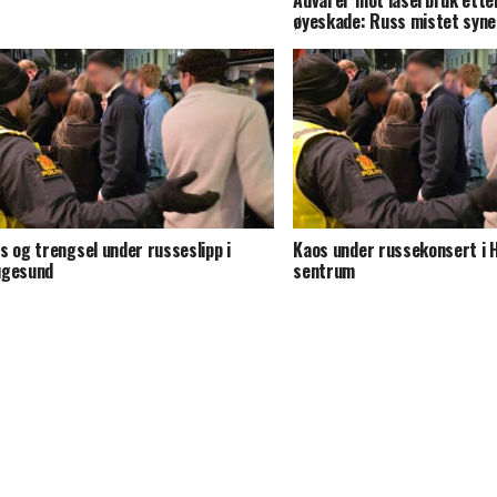
Advarer mot laserbruk etter
øyeskade: Russ mistet syne
s og trengsel under russeslipp i
Kaos under russekonsert i
ugesund
sentrum