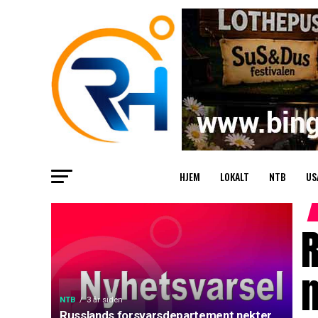
HJEM
LOKALT
NTB
US
n
NTB
3 år siden
Russlands forsvarsdepartement nekter