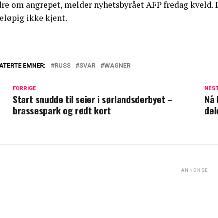
dre om angrepet, melder nyhetsbyrået AFP fredag kveld. D
eløpig ikke kjent.
ATERTE EMNER:
RUSS
SVAR
WAGNER
FORRIGE
NES
Start snudde til seier i sørlandsderbyet –
Nå 
brassespark og rødt kort
del
ANNONSE