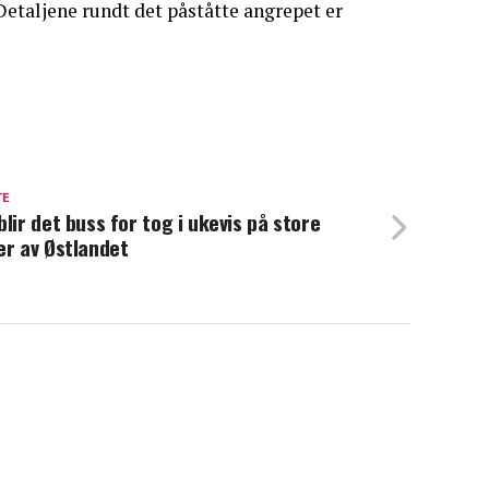
etaljene rundt det påståtte angrepet er
TE
blir det buss for tog i ukevis på store
er av Østlandet