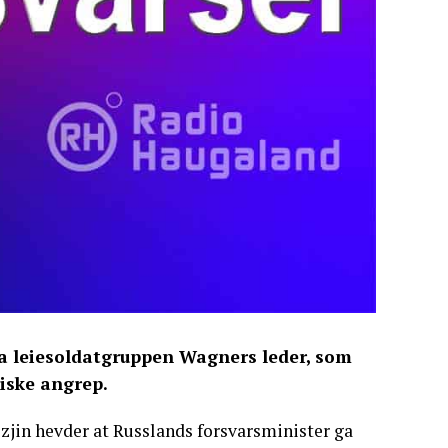
a leiesoldatgruppen Wagners leder, som
siske angrep.
ozjin hevder at Russlands forsvarsminister ga