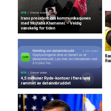
NTB
5 timer siden
Irans president om kommunikasjonen
med Mojtaba Khamenei: – Veldig
vanskelig for tiden
Kao
Ha
NTB
5 timer siden
4,5 millioner Ryde-kontoer i flere land
rammet av datainnbruddet