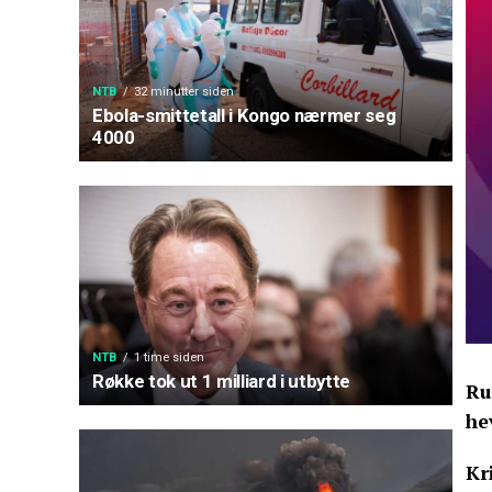
NTB
32 minutter siden
Ebola-smittetall i Kongo nærmer seg
4000
NTB
1 time siden
Røkke tok ut 1 milliard i utbytte
Ru
he
Kr