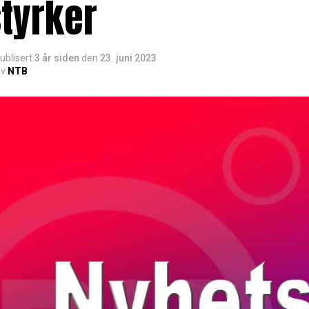
tyrker
ublisert
3 år siden
den
23. juni 2023
v
NTB