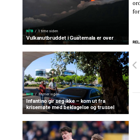
or
for
NTB
1 time siden
Vulkanutbruddet i Guatemala er over
REL
NTB
3 timer siden
Infantino gir seg ikke – kom ut fra
krisemøte med beklagelse og trussel