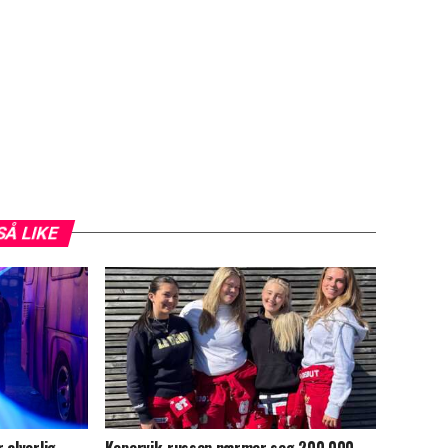
SÅ LIKE