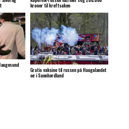
 alvorlig
Kopervik-russen nærmer seg 200.000
t
kroner til kreftsaken
 Haugesund
Gratis vaksine til russen på Haugalandet
og i Sunnhordland