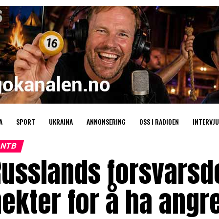
A
SPORT
UKRAINA
ANNONSERING
OSS I RADIOEN
INTERVJU
NTB
Russlands forsvars
ekter for å ha angr