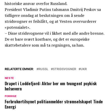
historiske ansvar overfor Russland.
President Vladimir Putins talsmann Dmitrij Peskov sa
tidligere onsdag at beslutningen om å sende
stridsvogner er feilslått, og at Vesten overvurderer
«potensialet».
– Disse stridsvognene vil i likhet med alle andre brenne.
De er bare svært kostbare, og det er europeiske
skattebetalere som må ta regningen, sa han.
RELATERTE EMNER:
RUSSL
STRIDSVOGNER
UKR
NESTE
Drapet i Loddefjord: Aktor ber om tvungent psykisk
helsevern
FORRIGE
Forbrukertilsynet politianmelder strømselskapet Tinde
Energi