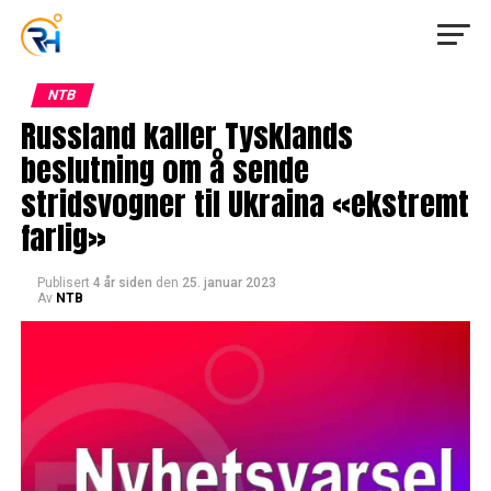
NTB
Russland kaller Tysklands
beslutning om å sende
stridsvogner til Ukraina «ekstremt
farlig»
Publisert
4 år siden
den
25. januar 2023
Av
NTB