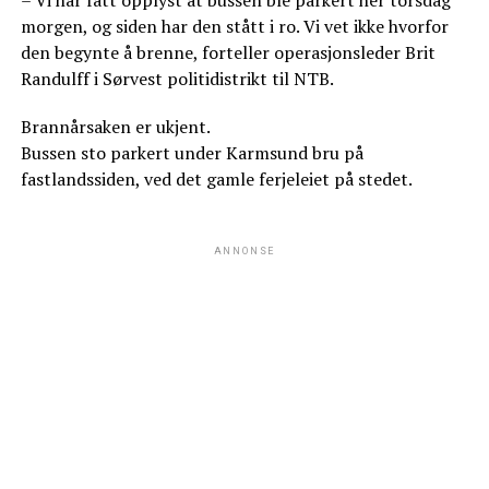
– Vi har fått opplyst at bussen ble parkert her torsdag
morgen, og siden har den stått i ro. Vi vet ikke hvorfor
den begynte å brenne, forteller operasjonsleder Brit
Randulff i Sørvest politidistrikt til NTB.
Brannårsaken er ukjent.
Bussen sto parkert under Karmsund bru på
fastlandssiden, ved det gamle ferjeleiet på stedet.
ANNONSE