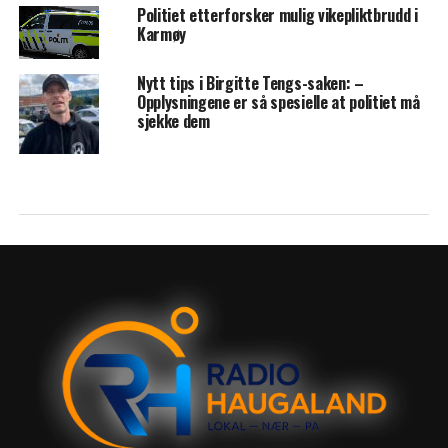
Politiet etterforsker mulig vikepliktbrudd i
Karmøy
Nytt tips i Birgitte Tengs-saken: –
Opplysningene er så spesielle at politiet må
sjekke dem