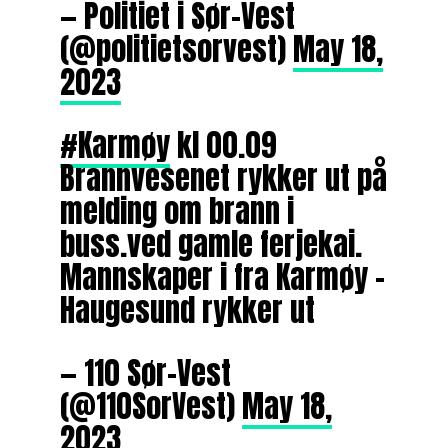
— Politiet i Sør-Vest
(@politietsorvest)
May 18,
2023
#Karmøy
kl 00.09
Brannvesenet rykker ut på
melding om brann i
buss.ved gamle ferjekai.
Mannskaper i fra Karmøy –
Haugesund rykker ut
— 110 Sør-Vest
(@110SorVest)
May 18,
2023