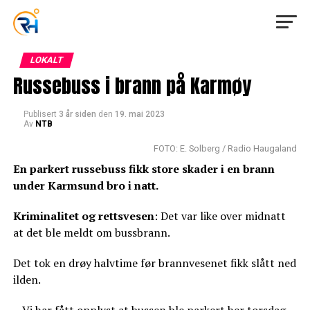
LOKALT
Russebuss i brann på Karmøy
Publisert
3 år siden
den
19. mai 2023
Av
NTB
FOTO: E. Solberg / Radio Haugaland
En parkert russebuss fikk store skader i en brann
under Karmsund bro i natt.
Kriminalitet og rettsvesen
: Det var like over midnatt
at det ble meldt om bussbrann.
Det tok en drøy halvtime før brannvesenet fikk slått ned
ilden.