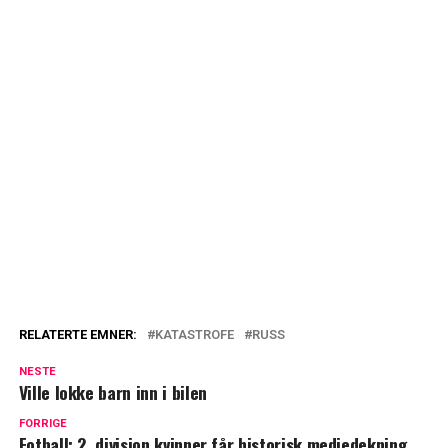
RELATERTE EMNER:
KATASTROFE
RUSS
NESTE
Ville lokke barn inn i bilen
FORRIGE
Fotball: 2. divisjon kvinner får historisk mediedekning