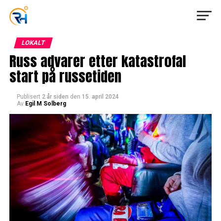
LOKALT
Russ advarer etter katastrofal
start på russetiden
Publisert
2 år siden
den
15. april 2024
Av
Egil M Solberg