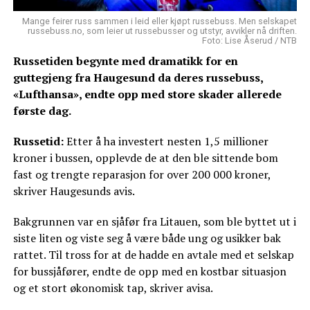
Mange feirer russ sammen i leid eller kjøpt russebuss. Men selskapet
russebuss.no, som leier ut russebusser og utstyr, avvikler nå driften.
Foto: Lise Åserud / NTB
Russetiden begynte med dramatikk for en
guttegjeng fra Haugesund da deres russebuss,
«Lufthansa», endte opp med store skader allerede
første dag.
Russetid:
Etter å ha investert nesten 1,5 millioner
kroner i bussen, opplevde de at den ble sittende bom
fast og trengte reparasjon for over 200 000 kroner,
skriver Haugesunds avis.
Bakgrunnen var en sjåfør fra Litauen, som ble byttet ut i
siste liten og viste seg å være både ung og usikker bak
rattet. Til tross for at de hadde en avtale med et selskap
for bussjåfører, endte de opp med en kostbar situasjon
og et stort økonomisk tap, skriver avisa.