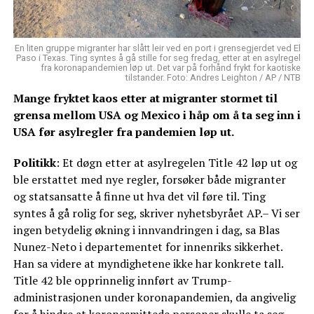
En liten gruppe migranter har slått leir ved en port i grensegjerdet ved El
Paso i Texas. Ting syntes å gå stille for seg fredag, etter at en asylregel
fra koronapandemien løp ut. Det var på forhånd frykt for kaotiske
tilstander. Foto: Andres Leighton / AP / NTB
Mange fryktet kaos etter at migranter stormet til
grensa mellom USA og Mexico i håp om å ta seg inn i
USA før asylregler fra pandemien løp ut.
Politikk
: Et døgn etter at asylregelen Title 42 løp ut og
ble erstattet med nye regler, forsøker både migranter
og statsansatte å finne ut hva det vil føre til. Ting
syntes å gå rolig for seg, skriver nyhetsbyrået AP.– Vi ser
ingen betydelig økning i innvandringen i dag, sa Blas
Nunez-Neto i departementet for innenriks sikkerhet.
Han sa videre at myndighetene ikke har konkrete tall.
Title 42 ble opprinnelig innført av Trump-
administrasjonen under koronapandemien, da angivelig
for å hindre at koronasmittede personer skulle ta seg