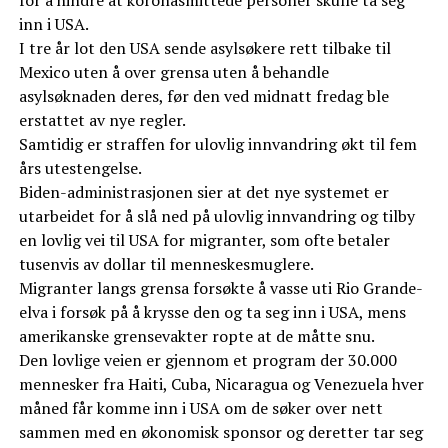
inn i USA.
I tre år lot den USA sende asylsøkere rett tilbake til
Mexico uten å over grensa uten å behandle
asylsøknaden deres, før den ved midnatt fredag ble
erstattet av nye regler.
Samtidig er straffen for ulovlig innvandring økt til fem
års utestengelse.
Biden-administrasjonen sier at det nye systemet er
utarbeidet for å slå ned på ulovlig innvandring og tilby
en lovlig vei til USA for migranter, som ofte betaler
tusenvis av dollar til menneskesmuglere.
Migranter langs grensa forsøkte å vasse uti Rio Grande-
elva i forsøk på å krysse den og ta seg inn i USA, mens
amerikanske grensevakter ropte at de måtte snu.
Den lovlige veien er gjennom et program der 30.000
mennesker fra Haiti, Cuba, Nicaragua og Venezuela hver
måned får komme inn i USA om de søker over nett
sammen med en økonomisk sponsor og deretter tar seg