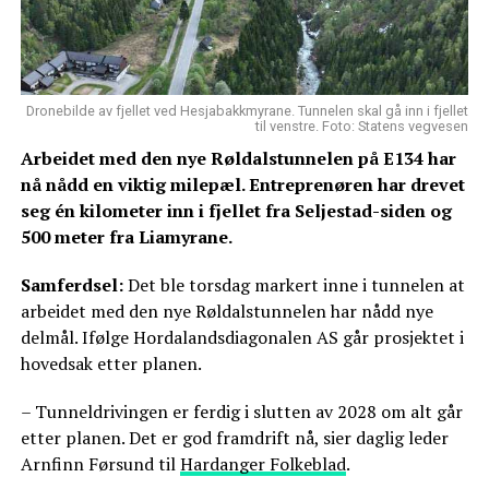
Dronebilde av fjellet ved Hesjabakkmyrane. Tunnelen skal gå inn i fjellet
til venstre. Foto: Statens vegvesen
Arbeidet med den nye Røldalstunnelen på E134 har
nå nådd en viktig milepæl. Entreprenøren har drevet
seg én kilometer inn i fjellet fra Seljestad-siden og
500 meter fra Liamyrane.
Samferdsel:
Det ble torsdag markert inne i tunnelen at
arbeidet med den nye Røldalstunnelen har nådd nye
delmål. Ifølge Hordalandsdiagonalen AS går prosjektet i
hovedsak etter planen.
– Tunneldrivingen er ferdig i slutten av 2028 om alt går
etter planen. Det er god framdrift nå, sier daglig leder
Arnfinn Førsund til
Hardanger Folkeblad
.