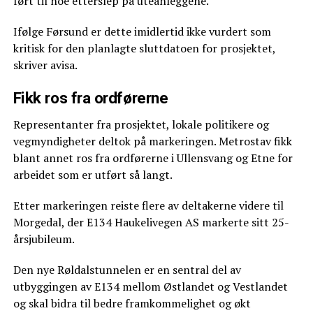
ført til noe etterslep på uteanleggene.
Ifølge Førsund er dette imidlertid ikke vurdert som
kritisk for den planlagte sluttdatoen for prosjektet,
skriver avisa.
Fikk ros fra ordførerne
Representanter fra prosjektet, lokale politikere og
vegmyndigheter deltok på markeringen. Metrostav fikk
blant annet ros fra ordførerne i Ullensvang og Etne for
arbeidet som er utført så langt.
Etter markeringen reiste flere av deltakerne videre til
Morgedal, der E134 Haukelivegen AS markerte sitt 25-
årsjubileum.
Den nye Røldalstunnelen er en sentral del av
utbyggingen av E134 mellom Østlandet og Vestlandet
og skal bidra til bedre framkommelighet og økt