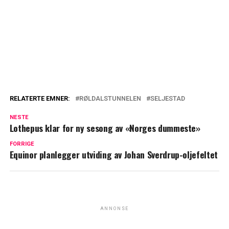
RELATERTE EMNER:
RØLDALSTUNNELEN
SELJESTAD
NESTE
Lothepus klar for ny sesong av «Norges dummeste»
FORRIGE
Equinor planlegger utviding av Johan Sverdrup-oljefeltet
ANNONSE