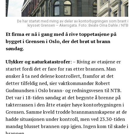
De har startet med riving av deler av kontorbygningen som brant i
krysset Grensen – Akersgata. Foto: Beate Oma Dahle / NTB
Et firma er nå i gang med å rive toppetasjene på
bygget i Grensen i Oslo, der det brøt ut brann
søndag.
Ulykker og naturkatastrofer
: – Riving av etasjene er
startet fordi det er fare for ras etter brannen. Man
ønsker å ta ned delene kontrollert, framfor at det
detter tilfeldig ned, sier vaktkommandør Robert
Gudmundsen i Oslo brann- og redningsvesen til NTB.
Det var i 18-tiden søndag at det begynte å brenne på
takterrassen i den åtte etasjer høye kontorbygningen i
Grensen. Samme kveld trodde brannmannskapene at de
hadde situasjonen under kontroll, men ved 23.30-tiden
mandag blusset brannen opp igjen. Ingen kom til skade i
brannen.