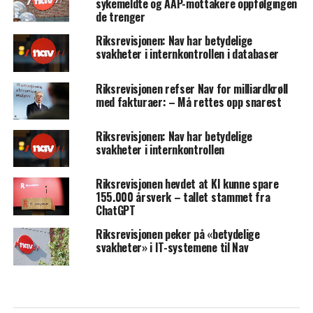
sykemeldte og AAP-mottakere oppfølgingen
de trenger
Riksrevisjonen: Nav har betydelige
svakheter i internkontrollen i databaser
Riksrevisjonen refser Nav for milliardkrøll
med fakturaer: – Må rettes opp snarest
Riksrevisjonen: Nav har betydelige
svakheter i internkontrollen
Riksrevisjonen hevdet at KI kunne spare
155.000 årsverk – tallet stammet fra
ChatGPT
Riksrevisjonen peker på «betydelige
svakheter» i IT-systemene til Nav