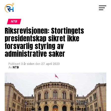
NTB
Riksrevisjonen: Stortingets
presidentskap sikret ikke
forsvarlig styring av
administrative saker
Publisert
3 år siden
den
27. april 2023
Av
NTB