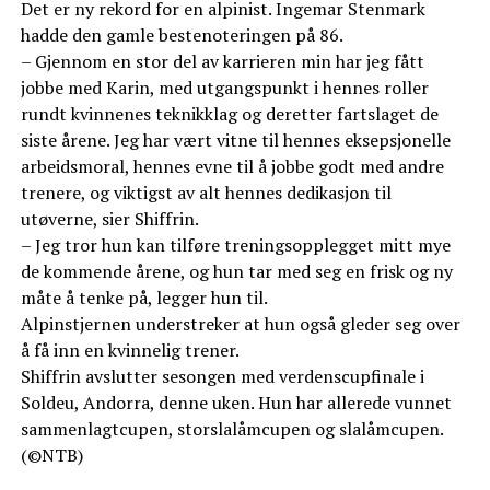
Det er ny rekord for en alpinist. Ingemar Stenmark
hadde den gamle bestenoteringen på 86.
– Gjennom en stor del av karrieren min har jeg fått
jobbe med Karin, med utgangspunkt i hennes roller
rundt kvinnenes teknikklag og deretter fartslaget de
siste årene. Jeg har vært vitne til hennes eksepsjonelle
arbeidsmoral, hennes evne til å jobbe godt med andre
trenere, og viktigst av alt hennes dedikasjon til
utøverne, sier Shiffrin.
– Jeg tror hun kan tilføre treningsopplegget mitt mye
de kommende årene, og hun tar med seg en frisk og ny
måte å tenke på, legger hun til.
Alpinstjernen understreker at hun også gleder seg over
å få inn en kvinnelig trener.
Shiffrin avslutter sesongen med verdenscupfinale i
Soldeu, Andorra, denne uken. Hun har allerede vunnet
sammenlagtcupen, storslalåmcupen og slalåmcupen.
(©NTB)