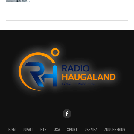
HJEM
LOKALT
NTB
USA
SPORT
UKRAINA
ANNONSERING