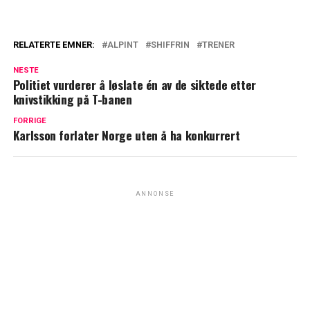
RELATERTE EMNER:
ALPINT
SHIFFRIN
TRENER
NESTE
Politiet vurderer å løslate én av de siktede etter
knivstikking på T-banen
FORRIGE
Karlsson forlater Norge uten å ha konkurrert
ANNONSE