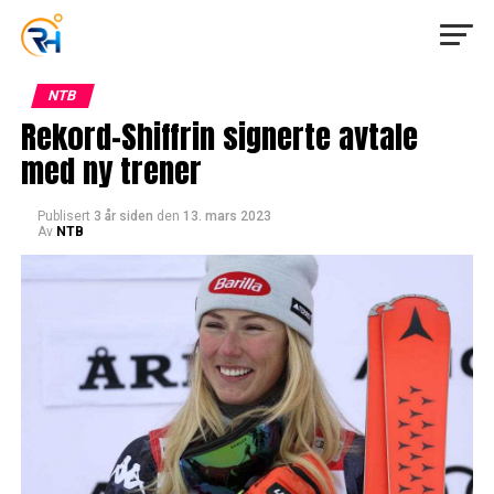
NTB
Rekord-Shiffrin signerte avtale
med ny trener
Publisert
3 år siden
den
13. mars 2023
Av
NTB