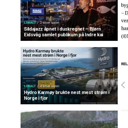
by
– D
ver
LOKALT
2 timer siden
ha
Sildajazz åpnet i duskregnet – Bjørn
Eidsvåg samlet publikum på Indre kai
(©
REL
LOKALT
4 timer siden
Hydro Karmøy brukte nest mest strøm i
Norge i fjor