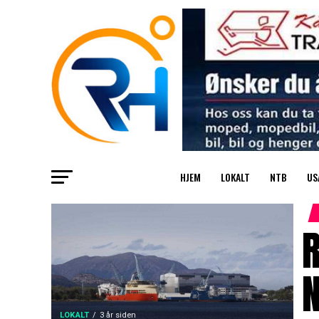
HJEM
LOKALT
NTB
US
R
LOKALT
3 år siden