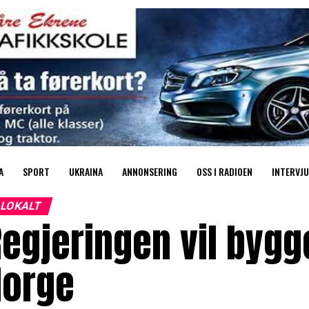
A
SPORT
UKRAINA
ANNONSERING
OSS I RADIOEN
INTERVJU
LOKALT
egjeringen vil bygge
Norge