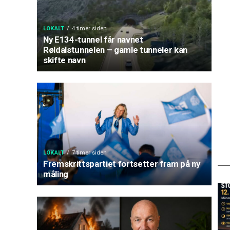
LOKALT
4 timer siden
Ny E134-tunnel får navnet
Røldalstunnelen – gamle tunneler kan
skifte navn
LOKALT
7 timer siden
Fremskrittspartiet fortsetter fram på ny
måling