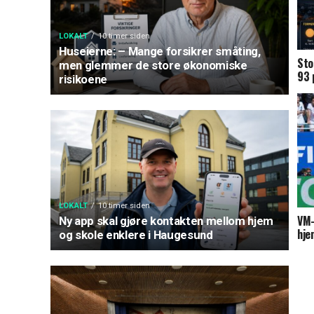
LOKALT
10 timer siden
Huseierne: – Mange forsikrer småting,
Sto
men glemmer de store økonomiske
93 
risikoene
LOKALT
10 timer siden
VM-
Ny app skal gjøre kontakten mellom hjem
hje
og skole enklere i Haugesund