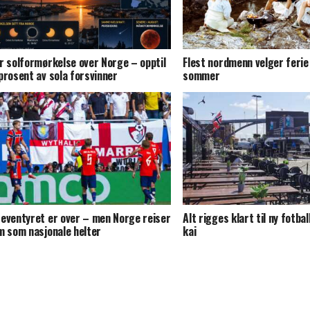
r solformørkelse over Norge – opptil
Flest nordmenn velger ferie 
prosent av sola forsvinner
sommer
eventyret er over – men Norge reiser
Alt rigges klart til ny fotba
m som nasjonale helter
kai