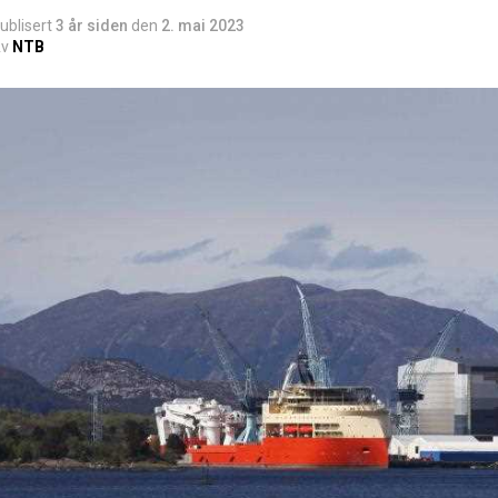
ublisert
3 år siden
den
2. mai 2023
v
NTB