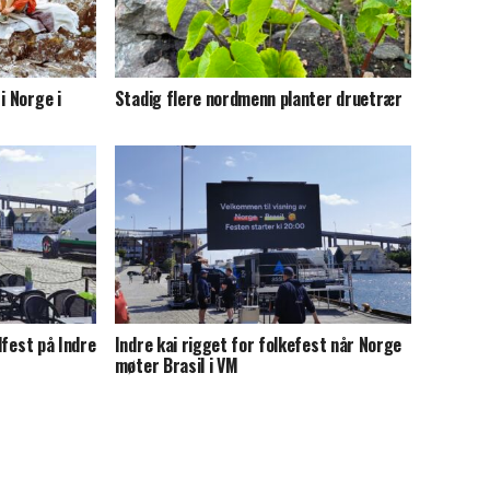
i Norge i
Stadig flere nordmenn planter druetrær
llfest på Indre
Indre kai rigget for folkefest når Norge
møter Brasil i VM