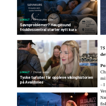
LOKALT
17 minutter siden
Søvnproblemer? Haugesund
frisklivssentral starter nytt kurs
75
de
Po
Chr
LOKALT
2 timer siden
Tyske turister får oppleve vikinghistorien
min
på Avaldsnes
– I
Ves
Næ
fis