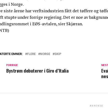
gges i Norge.
e siste årene har verftsindustrien fått det tøffere og t
ft stupte under forrige regjering. Det er noe av bakgrunn
ndlingsrommet i EØS-avtalen, sier Skjæran.
NTB)
ATERTE EMNER:
FLERE
NORGE
SKIP
FORRIGE
NES
Bystrøm debuterer i Giro d’Italia
Eva
nes
ANNONSE