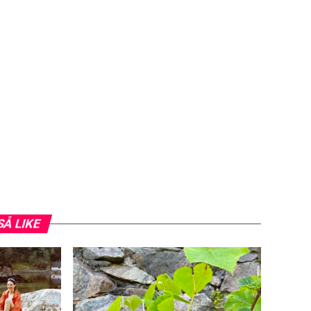
SÅ LIKE