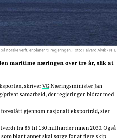
på norske verft, er planen til regjeringen. Foto: Halvard Alvik / NTB
den maritime næringen over tre år, slik at
eksporten, skriver
VG
.Næringsminister Jan
g/privat samarbeid, der regjeringen bidrar med
 foreslått gjennom nasjonalt eksportråd, sier
rdi fra 85 til 130 milliarder innen 2030. Også
 som blant annet skal sørge for at flere skip