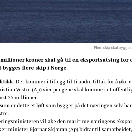
Flere skip skal bygges 
 millioner kroner skal gå til en eksportsatsing for 
t bygges flere skip i Norge.
litikk
: Det kommer i tillegg til ti andre tiltak for å øke 
istian Vestre (Ap) sier pengene skal komme i et offentli
st 25 millioner.
 sum er dette et løft som bygger på det næringen selv har
tre.
ringsministeren vil øke den maritime næringens eksportve
keriminister Bjørnar Skjæran (Ap) bidrar til samarbeidet,