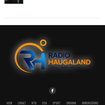
HJEM
LOKALT
NTB
USA
SPORT
UKRAINA
ANNONSERING