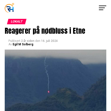
LOKALT
Reagerer på nødbluss i Etne
Publisert
2 år siden
den
16. juli 2024
Av
Egil M Solberg