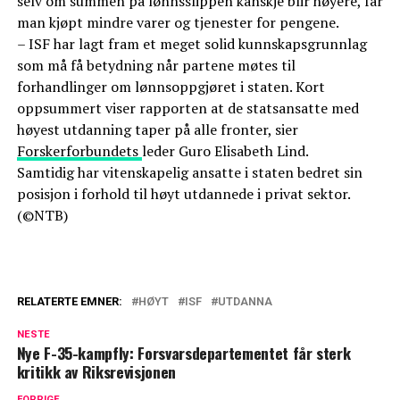
selv om summen på lønnsslippen kanskje blir høyere, får
man kjøpt mindre varer og tjenester for pengene.
– ISF har lagt fram et meget solid kunnskapsgrunnlag
som må få betydning når partene møtes til
forhandlinger om lønnsoppgjøret i staten. Kort
oppsummert viser rapporten at de statsansatte med
høyest utdanning taper på alle fronter, sier
Forskerforbundets
leder Guro Elisabeth Lind.
Samtidig har vitenskapelig ansatte i staten bedret sin
posisjon i forhold til høyt utdannede i privat sektor.
(©NTB)
RELATERTE EMNER:
HØYT
ISF
UTDANNA
NESTE
Nye F-35-kampfly: Forsvarsdepartementet får sterk
kritikk av Riksrevisjonen
FORRIGE