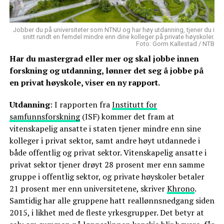
Jobber du på universiteter som NTNU og har høy utdanning, tjener du i
snitt rundt en femdel mindre enn dine kolleger på private høyskoler.
Foto: Gorm Kallestad / NTB
Har du mastergrad eller mer og skal jobbe innen
forskning og utdanning, lønner det seg å jobbe på
en privat høyskole, viser en ny rapport.
Utdanning
: I rapporten fra
Institutt for
samfunnsforskning
(ISF) kommer det fram at
vitenskapelig ansatte i staten tjener mindre enn sine
kolleger i privat sektor, samt andre høyt utdannede i
både offentlig og privat sektor. Vitenskapelig ansatte i
privat sektor tjener drøyt 28 prosent mer enn samme
gruppe i offentlig sektor, og private høyskoler betaler
21 prosent mer enn universitetene, skriver
Khrono
.
Samtidig har alle gruppene hatt reallønnsnedgang siden
2015, i likhet med de fleste yrkesgrupper. Det betyr at