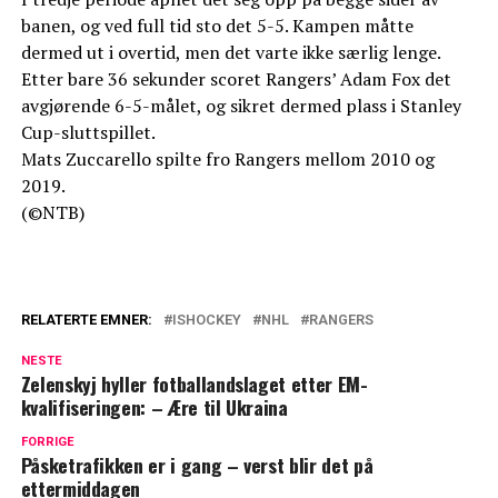
banen, og ved full tid sto det 5-5. Kampen måtte
dermed ut i overtid, men det varte ikke særlig lenge.
Etter bare 36 sekunder scoret Rangers’ Adam Fox det
avgjørende 6-5-målet, og sikret dermed plass i Stanley
Cup-sluttspillet.
Mats Zuccarello spilte fro Rangers mellom 2010 og
2019.
(©NTB)
RELATERTE EMNER:
ISHOCKEY
NHL
RANGERS
NESTE
Zelenskyj hyller fotballandslaget etter EM-
kvalifiseringen: – Ære til Ukraina
FORRIGE
Påsketrafikken er i gang – verst blir det på
ettermiddagen