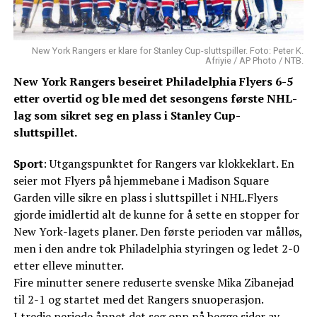
New York Rangers er klare for Stanley Cup-sluttspiller. Foto: Peter K.
Afriyie / AP Photo / NTB.
New York Rangers beseiret Philadelphia Flyers 6-5
etter overtid og ble med det sesongens første NHL-
lag som sikret seg en plass i Stanley Cup-
sluttspillet.
Sport
: Utgangspunktet for Rangers var klokkeklart. En
seier mot Flyers på hjemmebane i Madison Square
Garden ville sikre en plass i sluttspillet i NHL.Flyers
gjorde imidlertid alt de kunne for å sette en stopper for
New York-lagets planer. Den første perioden var målløs,
men i den andre tok Philadelphia styringen og ledet 2-0
etter elleve minutter.
Fire minutter senere reduserte svenske Mika Zibanejad
til 2-1 og startet med det Rangers snuoperasjon.
I tredje periode åpnet det seg opp på begge sider av