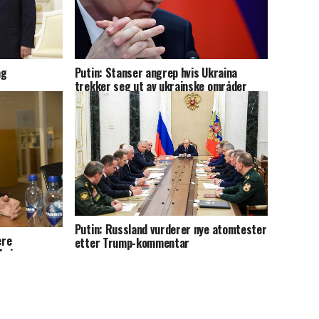
ag
Putin: Stanser angrep hvis Ukraina
trekker seg ut av ukrainske områder
Putin: Russland vurderer nye atomtester
ere
etter Trump-kommentar
kning