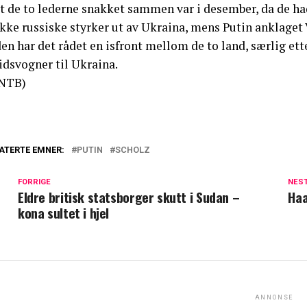
st de to lederne snakket sammen var i desember, da de ha
kke russiske styrker ut av Ukraina, mens Putin anklaget V
en har det rådet en isfront mellom de to land, særlig ette
idsvogner til Ukraina.
NTB)
ATERTE EMNER:
PUTIN
SCHOLZ
FORRIGE
NES
Eldre britisk statsborger skutt i Sudan –
Haa
kona sultet i hjel
ANNONSE