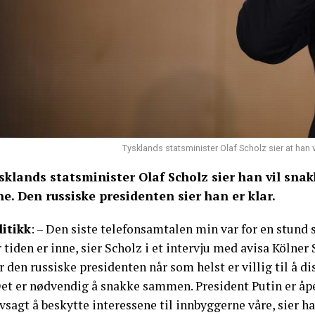
Tysklands statsminister Olaf Scholz sier at han v
sklands statsminister Olaf Scholz sier han vil sna
ne. Den russiske presidenten sier han er klar.
litikk
: – Den siste telefonsamtalen min var for en stund
 tiden er inne, sier Scholz i et intervju med avisa Kölne
r den russiske presidenten når som helst er villig til å 
Det er nødvendig å snakke sammen. President Putin er åp
vsagt å beskytte interessene til innbyggerne våre, sier ha