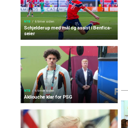
NTB
6 timer siden
Schjelderup med mål og assist i Benfica-
seier
NTB
6 timer siden
Akliouche klar for PSG