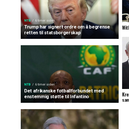
NTB
6 timer siden
Trump har signert ordre om å begrense
Wit
retten til statsborgerskap
NTB
6 timer siden
Det afrikanske fotballforbundet med
Kre
enstemmig støtte til Infantino
sam