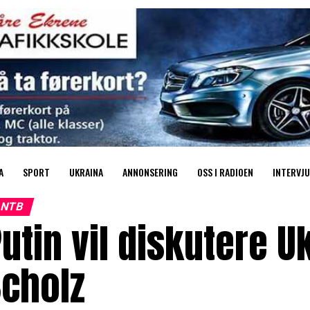
A
SPORT
UKRAINA
ANNONSERING
OSS I RADIOEN
INTERVJU
NTB
utin vil diskutere 
Scholz