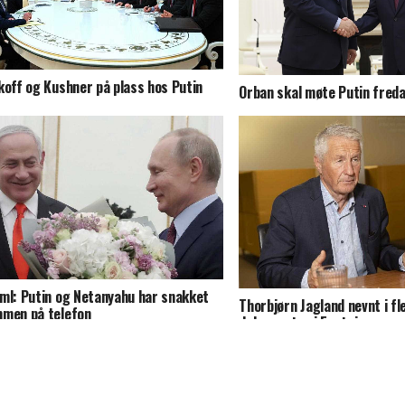
koff og Kushner på plass hos Putin
Orban skal møte Putin fred
ml: Putin og Netanyahu har snakket
Thorbjørn Jagland nevnt i fl
men på telefon
dokumenter i Epstein-grans