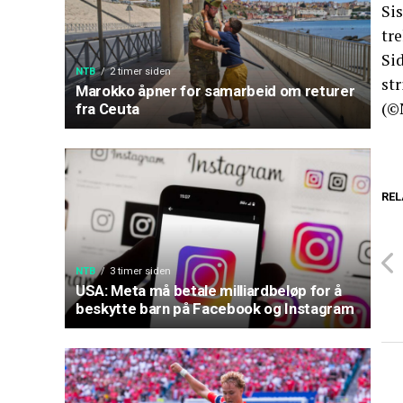
Si
tre
Sid
NTB
2 timer siden
str
Marokko åpner for samarbeid om returer
(©
fra Ceuta
REL
NTB
3 timer siden
USA: Meta må betale milliardbeløp for å
beskytte barn på Facebook og Instagram