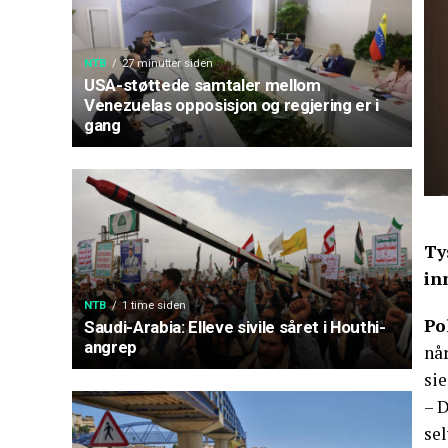
NTB
27 minutter siden
USA-støttede samtaler mellom
Venezuelas opposisjon og regjering er i
gang
Ty
in
NTB
1 time siden
Po
Saudi-Arabia: Elleve sivile såret i Houthi-
angrep
når
sie
– 
sel