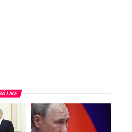
SÅ LIKE