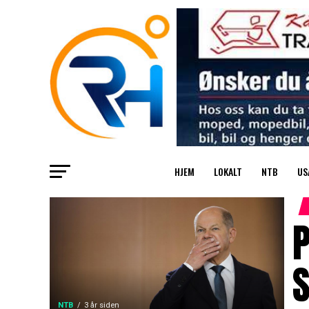
HJEM
LOKALT
NTB
US
P
NTB
3 år siden