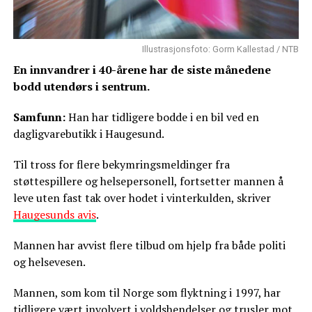
Illustrasjonsfoto: Gorm Kallestad / NTB
En innvandrer i 40-årene har de siste månedene
bodd utendørs i sentrum.
Samfunn:
Han har tidligere bodde i en bil ved en
dagligvarebutikk i Haugesund.
Til tross for flere bekymringsmeldinger fra
støttespillere og helsepersonell, fortsetter mannen å
leve uten fast tak over hodet i vinterkulden, skriver
Haugesunds avis
.
Mannen har avvist flere tilbud om hjelp fra både politi
og helsevesen.
Mannen, som kom til Norge som flyktning i 1997, har
tidligere vært involvert i voldshendelser og trusler mot