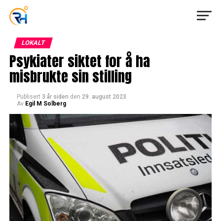
LOKALT
Psykiater siktet for å ha
misbrukte sin stilling
Publisert
3 år siden
den
29. august 2023
Av
Egil M Solberg