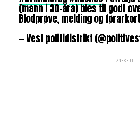
(mann i 30-åra) bles til godt ove
Blodprøve, melding og førarkor
— Vest politidistrikt (@politives
ANNONSE