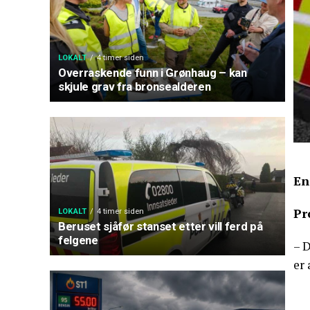
LOKALT
4 timer siden
Overraskende funn i Grønhaug – kan
skjule grav fra bronsealderen
En
Pr
LOKALT
4 timer siden
Beruset sjåfør stanset etter vill ferd på
felgene
– D
er 