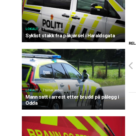
LOKALT
7 timer siden
Syklist stakk fra påkjørsel i Haraldsgata
REL
LOKALT
7 timer siden
Mann satt i arrest etter brudd på pålegg i
Odda