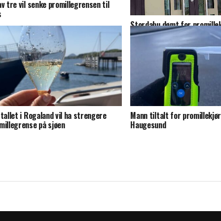
av tre vil senke promillegrensen til
s
Stordabu dømt for promillek
mister førerkortet i 13 må
rtallet i Rogaland vil ha strengere
Mann tiltalt for promillekjør
millegrense på sjøen
Haugesund