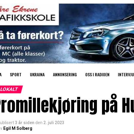
A
SPORT
UKRAINA
ANNONSERING
OSS I RADIOEN
INTERVJU
LOKALT
romillekjøring på 
ublisert
3 år siden
den
2. juli 2023
v
Egil M Solberg