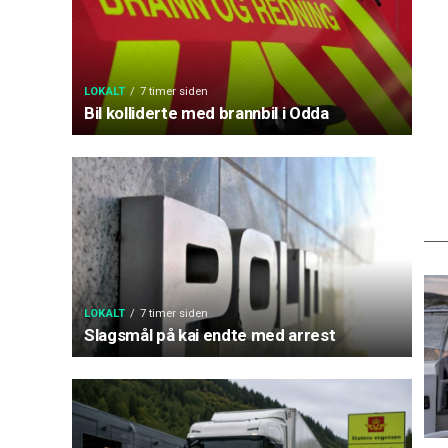
LOKALT
7 timer siden
Bil kolliderte med brannbil i Odda
LOKALT
7 timer siden
Slagsmål på kai endte med arrest