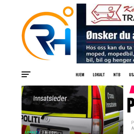
HJEM
LOKALT
NTB
US
P
P
A
LOKALT
3 år siden