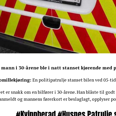
 mann i 30-årene ble i natt stanset kjørende med 
omillekjøring:
En politipatrulje stanset bilen ved 05-ti
et er snakk om en bilfører i 30-årene. Han blåste til godt
anmeldt og mannens førerkort er beslaglagt, opplyser pol
#Kvinnherad
#Husnes
Patrulje 