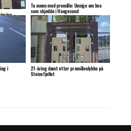
To menn med promille: Uenige om hva
som skjedde i Haugesund
jøring –
neder
ing i
21-åring dømt etter promilleulykke på
Steinsfjellet