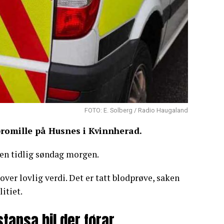
FOTO: E. Solberg / Radio Haugaland
promille på Husnes i Kvinnherad.
den tidlig søndag morgen.
 over lovlig verdi. Det er tatt blodprøve, saken
itiet.
stansa bil der førar