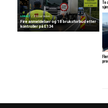
To 
sjø
LOKALT
8 timer siden
Fire anmeldelser og 18 bruksforbud etter
kontroller på E134
Fle
pro