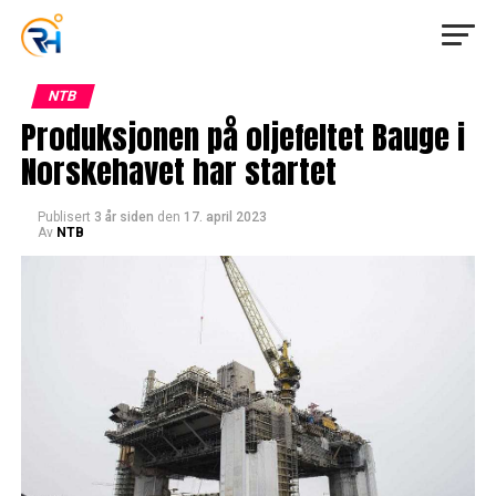
NTB
Produksjonen på oljefeltet Bauge i
Norskehavet har startet
Publisert
3 år siden
den
17. april 2023
Av
NTB