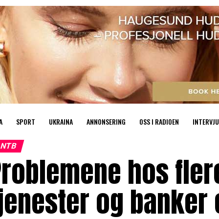
A
SPORT
UKRAINA
ANNONSERING
OSS I RADIOEN
INTERVJU
NTB
roblemene hos flere
jenester og banker 