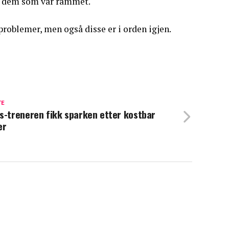
nt dem som var rammet.
roblemer, men også disse er i orden igjen.
TE
s-treneren fikk sparken etter kostbar
er