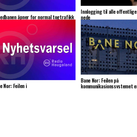
Innlogging til alle offentlig
edbanen åpner for normal togtrafikk
nede
Bane Nor: Feilen på
e Nor: Feilen i
kommunikasjonssystemet er
munikasjonssystemet er rettet –
ter i gang togtrafikken igjen