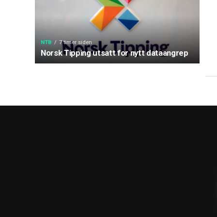
NTB
7 timer siden
Norsk Tipping utsatt for nytt dataangrep