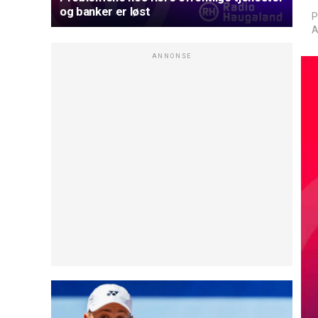
og banker er løst
P
A
ANNONSE