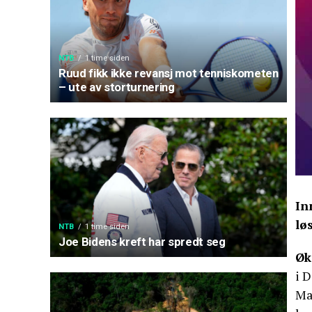
NTB
1 time siden
Ruud fikk ikke revansj mot tenniskometen
– ute av storturnering
In
lø
NTB
1 time siden
Joe Bidens kreft har spredt seg
Øk
i D
Ma