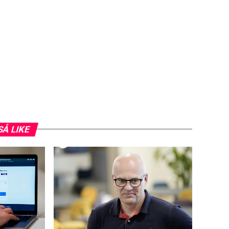
SÅ LIKE