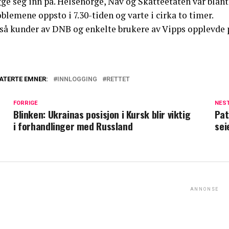
gge seg inn på. Helsenorge, Nav og Skatteetaten var bla
blemene oppsto i 7.30-tiden og varte i cirka to timer.
så kunder av DNB og enkelte brukere av Vipps opplevde p
ATERTE EMNER:
INNLOGGING
RETTET
FORRIGE
NES
Blinken: Ukrainas posisjon i Kursk blir viktig
Pat
i forhandlinger med Russland
sei
ANNONSE