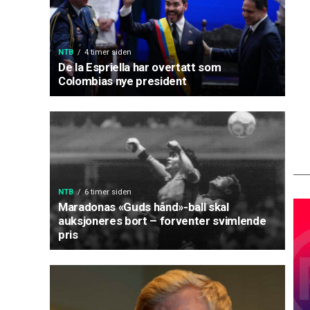
NTB
4 timer siden
De la Espriella har overtatt som
Colombias nye president
NTB
6 timer siden
Maradonas «Guds hånd»-ball skal
auksjoneres bort – forventer svimlende
pris