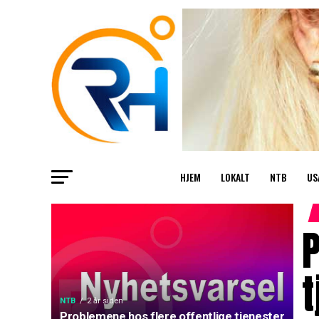
HJEM
LOKALT
NTB
US
P
t
NTB
2 år siden
Problemene hos flere offentlige tjenester