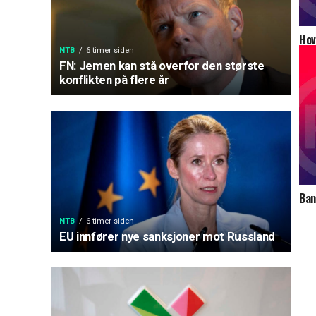
Hov
NTB
6 timer siden
FN: Jemen kan stå overfor den største
konflikten på flere år
Ban
kom
NTB
6 timer siden
set
EU innfører nye sanksjoner mot Russland