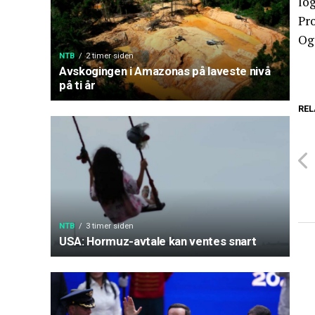
lo
Pro
Og
NTB
2 timer siden
Avskogingen i Amazonas på laveste nivå
på ti år
REL
NTB
3 timer siden
USA: Hormuz-avtale kan ventes snart