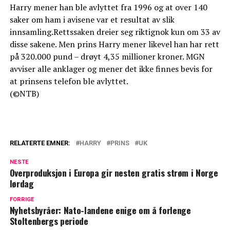
Harry mener han ble avlyttet fra 1996 og at over 140
saker om ham i avisene var et resultat av slik
innsamling.Rettssaken dreier seg riktignok kun om 33 av
disse sakene. Men prins Harry mener likevel han har rett
på 320.000 pund – drøyt 4,35 millioner kroner. MGN
avviser alle anklager og mener det ikke finnes bevis for
at prinsens telefon ble avlyttet.
(©NTB)
RELATERTE EMNER:
HARRY
PRINS
UK
NESTE
Overproduksjon i Europa gir nesten gratis strøm i Norge
lørdag
FORRIGE
Nyhetsbyråer: Nato-landene enige om å forlenge
Stoltenbergs periode