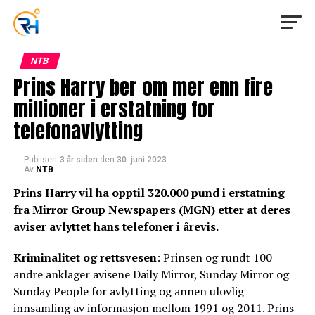
NTB
Prins Harry ber om mer enn fire
millioner i erstatning for
telefonavlytting
Publisert
3 år siden
den
30. juni 2023
Av
NTB
Prins Harry vil ha opptil 320.000 pund i erstatning
fra Mirror Group Newspapers (MGN) etter at deres
aviser avlyttet hans telefoner i årevis.
Kriminalitet og rettsvesen
: Prinsen og rundt 100
andre anklager avisene Daily Mirror, Sunday Mirror og
Sunday People for avlytting og annen ulovlig
innsamling av informasjon mellom 1991 og 2011. Prins