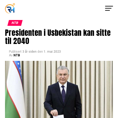
NTB
Presidenten i Usbekistan kan sitte
til 2040
Publisert
3 år siden
den
1. mai 2023
Av
NTB