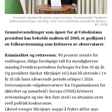
President Sjavkat Mirzijojev avga stemme i hovedstaden Tasjkent i
folkeavstemningen søndag. Foto: Den usbekiske presidents kontor /
AP / NTB
Grunnlovsendringer som åpner for at Usbekistans
president kan beholde makten til 2040, er godkjent i
en folkeavstemning som kritiseres av observatører.
Kriminalitet og rettsvesen
: 90 prosent stemte for
endringene, ifølge foreløpige tall fra myndighetene
mandag.Presidentperiodene forlenges fra fem til sju år.
Og president Sjavkat Mirzijojev (65) kan bli sittende i 14
år til når hans nåværende periode utløper i 2026.
Internasjonale valgobservatører fra Organisasjonen for
sikkerhet og samarbeid i Europa (OSSE) kritiserer
avstemningen og sier den fant sted i en situasjon uten
reell politisk konkurranse.
Likevel trenger Mirzijojev neppe å frykte altfor mye