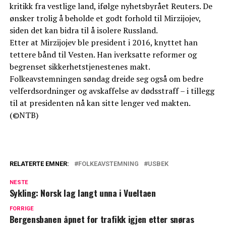
kritikk fra vestlige land, ifølge nyhetsbyrået Reuters. De
ønsker trolig å beholde et godt forhold til Mirzijojev,
siden det kan bidra til å isolere Russland.
Etter at Mirzijojev ble president i 2016, knyttet han
tettere bånd til Vesten. Han iverksatte reformer og
begrenset sikkerhetstjenestenes makt.
Folkeavstemningen søndag dreide seg også om bedre
velferdsordninger og avskaffelse av dødsstraff – i tillegg
til at presidenten nå kan sitte lenger ved makten.
(©NTB)
RELATERTE EMNER:
FOLKEAVSTEMNING
USBEK
NESTE
Sykling: Norsk lag langt unna i Vueltaen
FORRIGE
Bergensbanen åpnet for trafikk igjen etter snøras