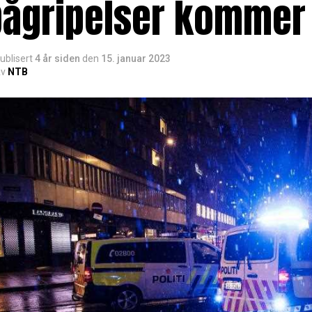
pågripelser kommer
ublisert
4 år siden
den
15. januar 2023
v
NTB