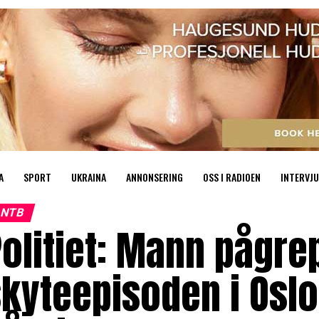
A
SPORT
UKRAINA
ANNONSERING
OSS I RADIOEN
INTERVJU
NTB
olitiet: Mann pågre
kyteepisoden i Oslo 