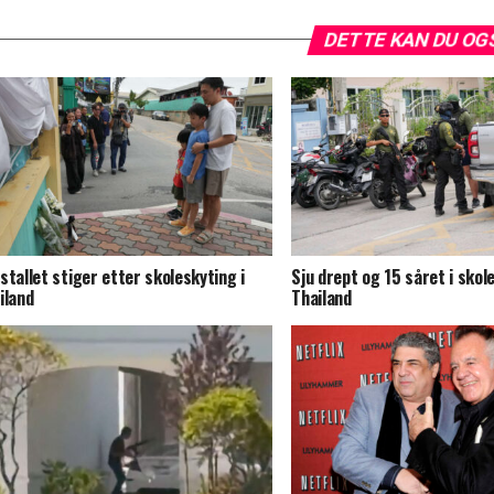
DETTE KAN DU OG
stallet stiger etter skoleskyting i
Sju drept og 15 såret i skol
iland
Thailand