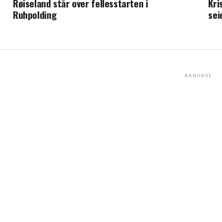
Røiseland står over fellesstarten i
Kri
Ruhpolding
sei
ANNONSE