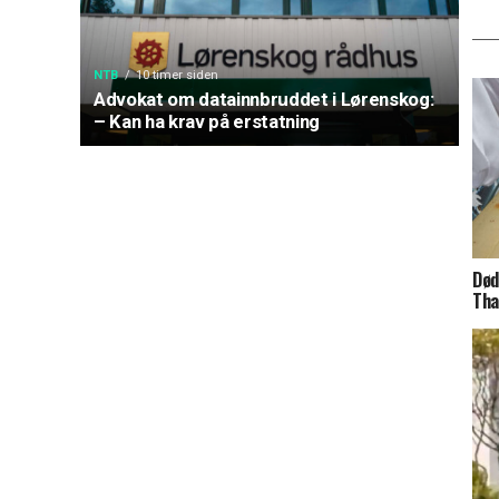
NTB
10 timer siden
Advokat om datainnbruddet i Lørenskog:
– Kan ha krav på erstatning
Død
Tha