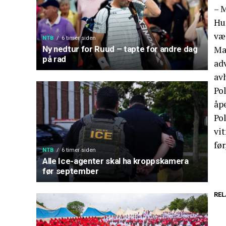
– M
Hu
vær
NTB
6 timer siden
Ma
Ny nedtur for Ruud – tapte for andre dag
på rad
adv
av
Po
åp
Pol
vit
før
NTB
6 timer siden
Alle Ice-agenter skal ha kroppskamera
før september
REL