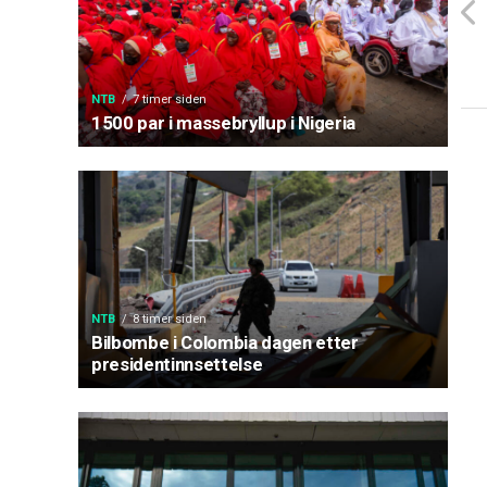
NTB
7 timer siden
1500 par i massebryllup i Nigeria
NTB
8 timer siden
Bilbombe i Colombia dagen etter
presidentinnsettelse