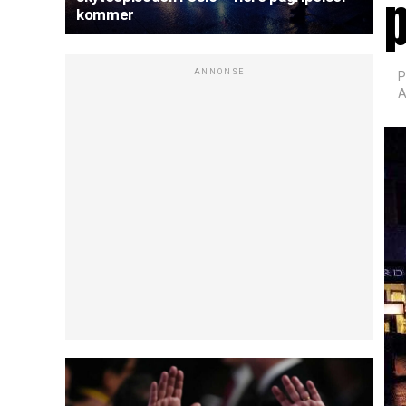
kommer
ANNONSE
P
A