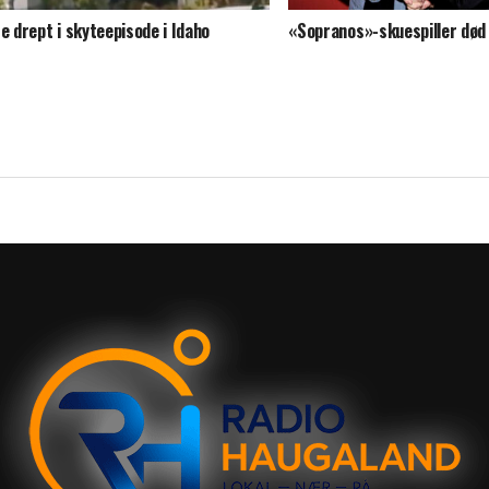
re drept i skyteepisode i Idaho
«Sopranos»-skuespiller død