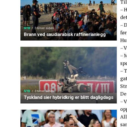
Til
– 
det
– D
NTB
3 timer siden
før
Brann ved saudiarabisk raffinerianlegg
Hun
– V
– M
sp
– T
gat
St
NTB
3 timer siden
De
Tyskland sier hybridkrig er blitt dagligdags
– V
opp
All
sa