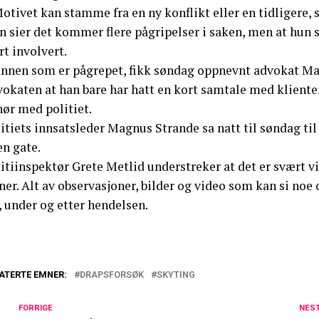
otivet kan stamme fra en ny konflikt eller en tidligere, s
n sier det kommer flere pågripelser i saken, men at hun
t involvert.
nnen som er pågrepet, fikk søndag oppnevnt advokat Mar
okaten at han bare har hatt en kort samtale med klienten,
hør med politiet.
litiets innsatsleder Magnus Strande sa natt til søndag t
en gate.
itiinspektør Grete Metlid understreker at det er svært v
ner. Alt av observasjoner, bilder og video som kan si noe
, under og etter hendelsen.
ATERTE EMNER:
DRAPSFORSØK
SKYTING
FORRIGE
NES