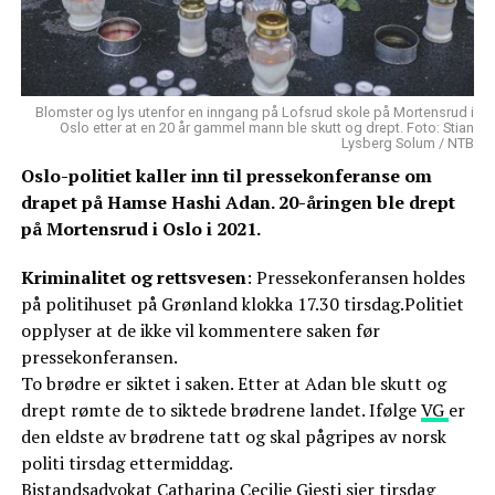
Blomster og lys utenfor en inngang på Lofsrud skole på Mortensrud i
Oslo etter at en 20 år gammel mann ble skutt og drept. Foto: Stian
Lysberg Solum / NTB
Oslo-politiet kaller inn til pressekonferanse om
drapet på Hamse Hashi Adan. 20-åringen ble drept
på Mortensrud i Oslo i 2021.
Kriminalitet og rettsvesen
: Pressekonferansen holdes
på politihuset på Grønland klokka 17.30 tirsdag.Politiet
opplyser at de ikke vil kommentere saken før
pressekonferansen.
To brødre er siktet i saken. Etter at Adan ble skutt og
drept rømte de to siktede brødrene landet. Ifølge
VG
er
den eldste av brødrene tatt og skal pågripes av norsk
politi tirsdag ettermiddag.
Bistandsadvokat Catharina Cecilie Gjesti sier tirsdag