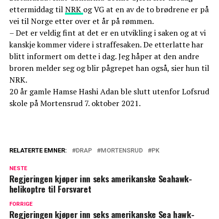
ettermiddag til
NRK
og VG at en av de to brødrene er på
vei til Norge etter over et år på rømmen.
– Det er veldig fint at det er en utvikling i saken og at vi
kanskje kommer videre i straffesaken. De etterlatte har
blitt informert om dette i dag. Jeg håper at den andre
broren melder seg og blir pågrepet han også, sier hun til
NRK.
20 år gamle Hamse Hashi Adan ble slutt utenfor Lofsrud
skole på Mortensrud 7. oktober 2021.
RELATERTE EMNER:
DRAP
MORTENSRUD
PK
NESTE
Regjeringen kjøper inn seks amerikanske Seahawk-
helikoptre til Forsvaret
FORRIGE
Regjeringen kjøper inn seks amerikanske Sea hawk-