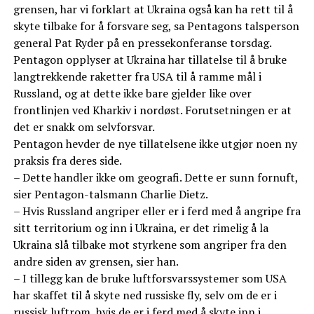
grensen, har vi forklart at Ukraina også kan ha rett til å
skyte tilbake for å forsvare seg, sa Pentagons talsperson
general Pat Ryder på en pressekonferanse torsdag.
Pentagon opplyser at Ukraina har tillatelse til å bruke
langtrekkende raketter fra USA til å ramme mål i
Russland, og at dette ikke bare gjelder like over
frontlinjen ved Kharkiv i nordøst. Forutsetningen er at
det er snakk om selvforsvar.
Pentagon hevder de nye tillatelsene ikke utgjør noen ny
praksis fra deres side.
– Dette handler ikke om geografi. Dette er sunn fornuft,
sier Pentagon-talsmann Charlie Dietz.
– Hvis Russland angriper eller er i ferd med å angripe fra
sitt territorium og inn i Ukraina, er det rimelig å la
Ukraina slå tilbake mot styrkene som angriper fra den
andre siden av grensen, sier han.
– I tillegg kan de bruke luftforsvarssystemer som USA
har skaffet til å skyte ned russiske fly, selv om de er i
russisk luftrom, hvis de er i ferd med å skyte inn i