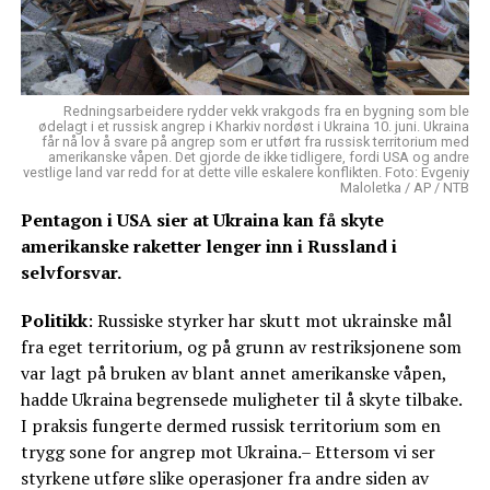
Redningsarbeidere rydder vekk vrakgods fra en bygning som ble
ødelagt i et russisk angrep i Kharkiv nordøst i Ukraina 10. juni. Ukraina
får nå lov å svare på angrep som er utført fra russisk territorium med
amerikanske våpen. Det gjorde de ikke tidligere, fordi USA og andre
vestlige land var redd for at dette ville eskalere konflikten. Foto: Evgeniy
Maloletka / AP / NTB
Pentagon i USA sier at Ukraina kan få skyte
amerikanske raketter lenger inn i Russland i
selvforsvar.
Politikk
: Russiske styrker har skutt mot ukrainske mål
fra eget territorium, og på grunn av restriksjonene som
var lagt på bruken av blant annet amerikanske våpen,
hadde Ukraina begrensede muligheter til å skyte tilbake.
I praksis fungerte dermed russisk territorium som en
trygg sone for angrep mot Ukraina.– Ettersom vi ser
styrkene utføre slike operasjoner fra andre siden av