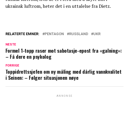
ukrainsk luftrom, heter det i en uttalelse fra Dietz.
RELATERTE EMNER:
PENTAGON
RUSSLAND
UKR
NESTE
Formel 1-topp raser mot sabotasje-epost fra «galning»:
– Få dere en psykolog
FORRIGE
Toppidrettssjefen om ny måling med dårlig vannkvalitet
i Seinen: – Følger situasjonen nøye
ANNONSE