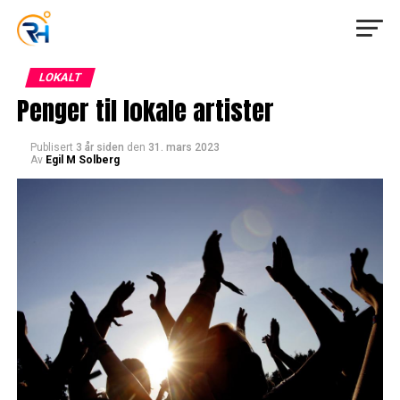
LOKALT
Penger til lokale artister
Publisert
3 år siden
den
31. mars 2023
Av
Egil M Solberg