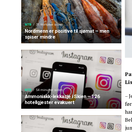
NTB
31 minutter siden
Nordmenn er positive til sjømat – men
spiser mindre
Pa
Li
NTB
54 minutter siden
– J
Ammoniakk-lekkasje i Skien – 126
hotellgjester evakuert
før
har
Be
ju