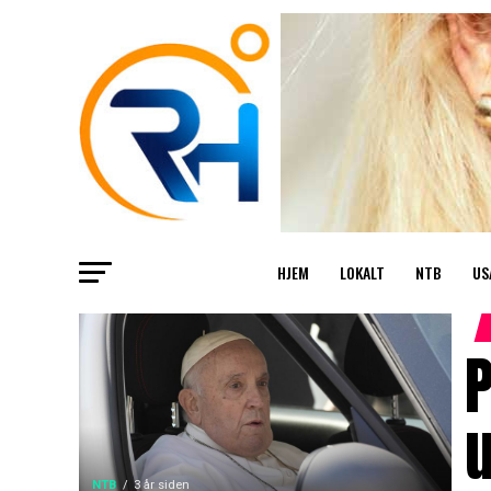
HJEM
LOKALT
NTB
US
P
NTB
3 år siden