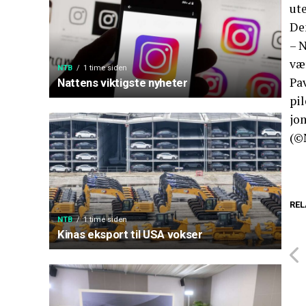
ute
De
– N
væ
NTB
1 time siden
Pav
Nattens viktigste nyheter
pi
jom
(©
REL
NTB
1 time siden
Kinas eksport til USA vokser