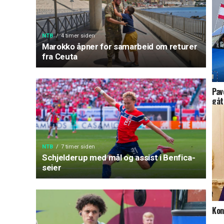
NTB
4 timer siden
Marokko åpner for samarbeid om returer
fra Ceuta
Pav
gåt
NTB
7 timer siden
Schjelderup med mål og assist i Benfica-
seier
Kon