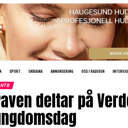
A
SPORT
UKRAINA
ANNONSERING
OSS I RADIOEN
INTERVJU
NTB
aven deltar på Ver
ungdomsdag