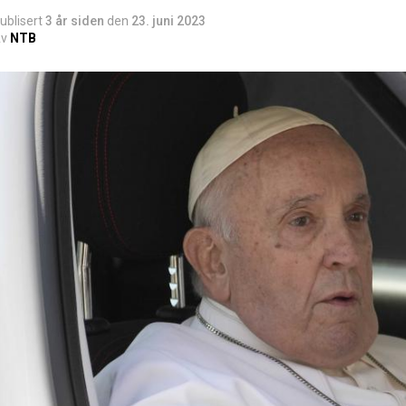
ublisert
3 år siden
den
23. juni 2023
v
NTB