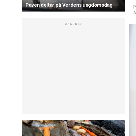
Paven deltar på Verdens ungdomsdag
P
A
ANNONSE