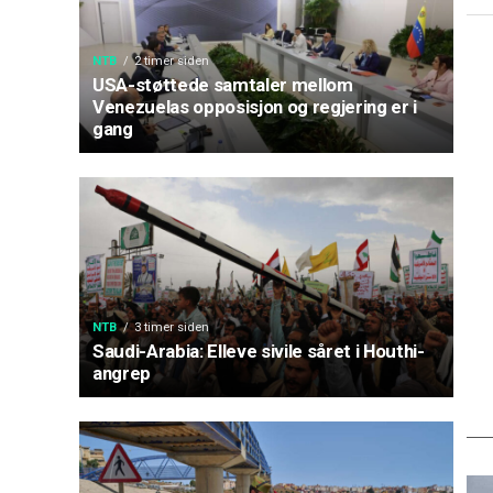
NTB
2 timer siden
USA-støttede samtaler mellom
Venezuelas opposisjon og regjering er i
gang
NTB
3 timer siden
Saudi-Arabia: Elleve sivile såret i Houthi-
angrep