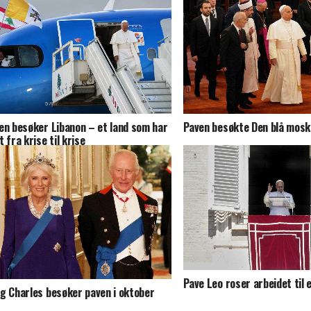
en besøker Libanon – et land som har
Paven besøkte Den blå moske
t fra krise til krise
Pave Leo roser arbeidet til 
g Charles besøker paven i oktober