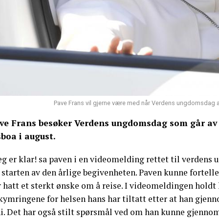
Pave Frans vil gjerne være med når Verdens ungdomsdag a
ve Frans besøker Verdens ungdomsdag som går av s
sboa i august.
eg er klar! sa paven i en videomelding rettet til verdens
 starten av den årlige begivenheten. Paven kunne fortelle
 hatt et sterkt ønske om å reise. I videomeldingen holdt
kymringene for helsen hans har tiltatt etter at han gje
ni. Det har også stilt spørsmål ved om han kunne gjenn