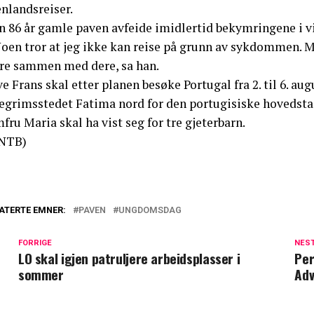
nlandsreiser.
n 86 år gamle paven avfeide imidlertid bekymringene i v
oen tror at jeg ikke kan reise på grunn av sykdommen. Men
re sammen med dere, sa han.
e Frans skal etter planen besøke Portugal fra 2. til 6. augus
legrimsstedet Fatima nord for den portugisiske hovedstad
fru Maria skal ha vist seg for tre gjeterbarn.
NTB)
ATERTE EMNER:
PAVEN
UNGDOMSDAG
FORRIGE
NES
LO skal igjen patruljere arbeidsplasser i
Per
sommer
Adv