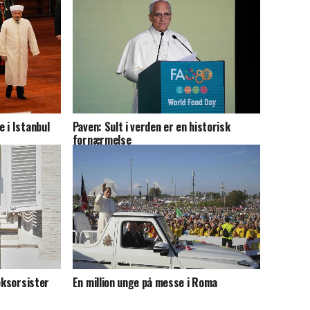
 i Istanbul
Paven: Sult i verden er en historisk
fornærmelse
eksorsister
En million unge på messe i Roma