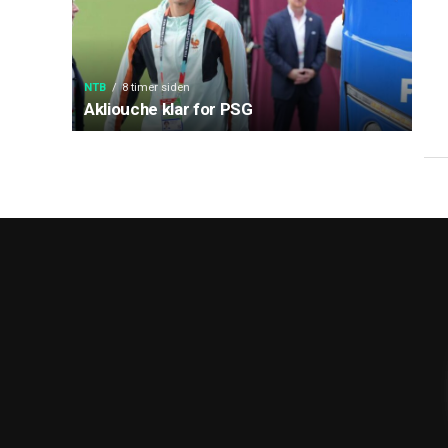
NTB
8 timer siden
Akliouche klar for PSG