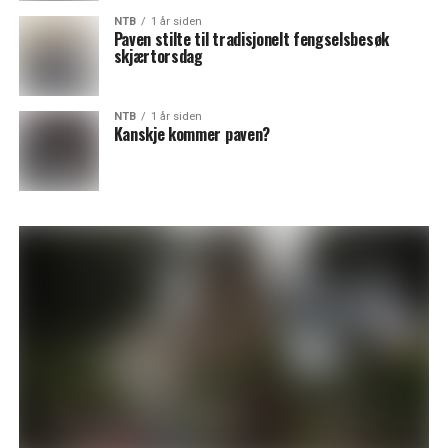
NTB
1 år siden
Paven stilte til tradisjonelt fengselsbesøk
skjærtorsdag
NTB
1 år siden
Kanskje kommer paven?