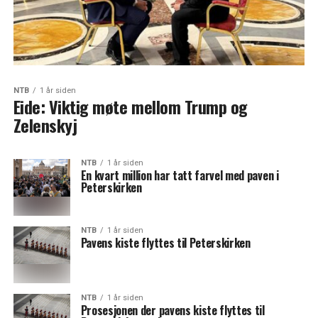
NTB
1 år siden
Eide: Viktig møte mellom Trump og
Zelenskyj
NTB
1 år siden
En kvart million har tatt farvel med paven i
Peterskirken
NTB
1 år siden
Pavens kiste flyttes til Peterskirken
NTB
1 år siden
Prosesjonen der pavens kiste flyttes til