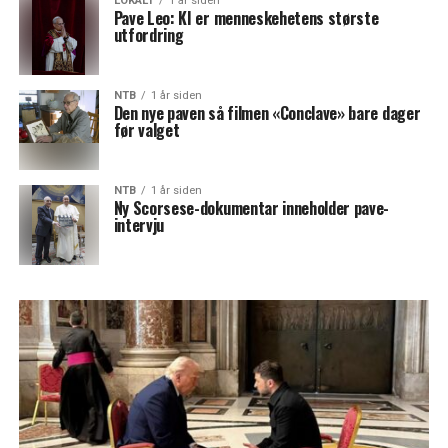
LOKALT
1 år siden
Pave Leo: KI er menneskehetens største
utfordring
NTB
1 år siden
Den nye paven så filmen «Conclave» bare dager
før valget
NTB
1 år siden
Ny Scorsese-dokumentar inneholder pave-
intervju