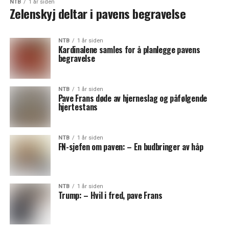
NTB
1 år siden
Zelenskyj deltar i pavens begravelse
NTB
1 år siden
Kardinalene samles for å planlegge pavens
begravelse
NTB
1 år siden
Pave Frans døde av hjerneslag og påfølgende
hjertestans
NTB
1 år siden
FN-sjefen om paven: – En budbringer av håp
NTB
1 år siden
Trump: – Hvil i fred, pave Frans