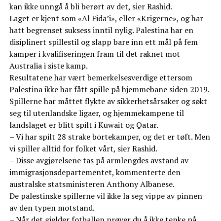
kan ikke unngå å bli berørt av det, sier Rashid.
Laget er kjent som «Al Fida’i», eller «Krigerne», og har
hatt begrenset suksess inntil nylig. Palestina har en
disiplinert spillestil og slapp bare inn ett mål på fem
kamper i kvalifiseringen fram til det raknet mot
Australia i siste kamp.
Resultatene har vært bemerkelsesverdige ettersom
Palestina ikke har fått spille på hjemmebane siden 2019.
Spillerne har måttet flykte av sikkerhetsårsaker og søkt
seg til utenlandske ligaer, og hjemmekampene til
landslaget er blitt spilt i Kuwait og Qatar.
– Vi har spilt 28 strake bortekamper, og det er tøft. Men
vi spiller alltid for folket vårt, sier Rashid.
– Disse avgjørelsene tas på armlengdes avstand av
immigrasjonsdepartementet, kommenterte den
australske statsministeren Anthony Albanese.
De palestinske spillerne vil ikke la seg vippe av pinnen
av den typen motstand.
– Når det gjelder fotballen prøver du å ikke tenke på