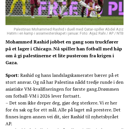
Palestinas Mohammed Rashid i duell med Qatar-spiller Abdel Aziz
Hatim i en kamp i asiamesterskapet i januar. Foto: Aijaz Rahi / AP / NTB
Mohammed Rashid jobbet en gang som truckfører
på et lager i Chicago. Nå spiller han fotball med håp
om å gi palestinerne et lite pusterom fra krigen i
Gaza.
Sport
: Rashid og hans landslagskamerater bærer på et
stort ansvar. Og nå har Palestina nådd tredje runde i den
asiatiske VM-kvalifiseringen for første gang.Drømmen
om fotball-VM i 2026 lever fortsatt.
– Det som ikke dreper deg, gjør deg sterkere. Vi er her
for én sak og for ett mål. Alle på laget må prestere. Det
finnes ingen annen vei dit, sier Rashid til nyhetsbyrået
AP.