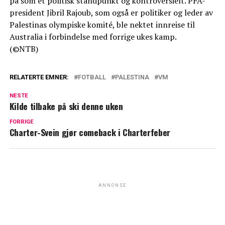
på som et politisk standpunkt og kontroversielt. PFA-
president Jibril Rajoub, som også er politiker og leder av
Palestinas olympiske komité, ble nektet innreise til
Australia i forbindelse med forrige ukes kamp.
(©NTB)
RELATERTE EMNER:
FOTBALL
PALESTINA
VM
NESTE
Kilde tilbake på ski denne uken
FORRIGE
Charter-Svein gjør comeback i Charterfeber
ANNONSE