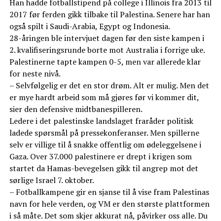
Han hadde fotballstipend på college i Illinois fra 2013 til
2017 før ferden gikk tilbake til Palestina. Senere har han
også spilt i Saudi-Arabia, Egypt og Indonesia.
28-åringen ble intervjuet dagen før den siste kampen i
2. kvalifiseringsrunde borte mot Australia i forrige uke.
Palestinerne tapte kampen 0-5, men var allerede klar
for neste nivå.
– Selvfølgelig er det en stor drøm. Alt er mulig. Men det
er mye hardt arbeid som må gjøres før vi kommer dit,
sier den defensive midtbanespilleren.
Ledere i det palestinske landslaget fraråder politisk
ladede spørsmål på pressekonferanser. Men spillerne
selv er villige til å snakke offentlig om ødeleggelsene i
Gaza. Over 37.000 palestinere er drept i krigen som
startet da Hamas-bevegelsen gikk til angrep mot det
sørlige Israel 7. oktober.
– Fotballkampene gir en sjanse til å vise fram Palestinas
navn for hele verden, og VM er den største plattformen
i så måte. Det som skjer akkurat nå, påvirker oss alle. Du