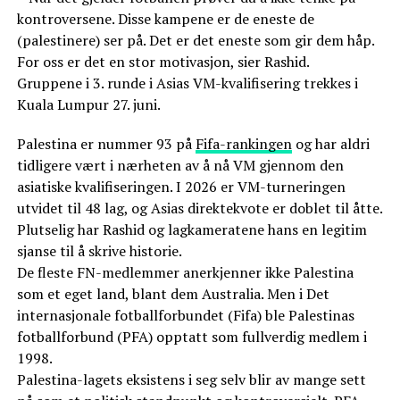
kontroversene. Disse kampene er de eneste de
(palestinere) ser på. Det er det eneste som gir dem håp.
For oss er det en stor motivasjon, sier Rashid.
Gruppene i 3. runde i Asias VM-kvalifisering trekkes i
Kuala Lumpur 27. juni.
Palestina er nummer 93 på
Fifa-rankingen
og har aldri
tidligere vært i nærheten av å nå VM gjennom den
asiatiske kvalifiseringen. I 2026 er VM-turneringen
utvidet til 48 lag, og Asias direktekvote er doblet til åtte.
Plutselig har Rashid og lagkameratene hans en legitim
sjanse til å skrive historie.
De fleste FN-medlemmer anerkjenner ikke Palestina
som et eget land, blant dem Australia. Men i Det
internasjonale fotballforbundet (Fifa) ble Palestinas
fotballforbund (PFA) opptatt som fullverdig medlem i
1998.
Palestina-lagets eksistens i seg selv blir av mange sett