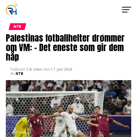
NTB
Palestinas fotballhelter drømmer
om VM: – Det eneste som gir dem
håp
Publisert
2 år siden
den
17. juni 2024
Av
NTB