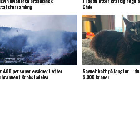
dsvin invaderte brasiliansk
Ti døde etter kraftig regn o
statsforsamling
Chile
r 400 personer evakuert etter
Savnet katt på langtur – du
rbrannen i Krokstadelva
5.000 kroner