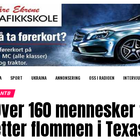
A
SPORT
UKRAINA
ANNONSERING
OSS I RADIOEN
INTERVJU
NTB
ver 160 mennesker 
tter flommen i Texa