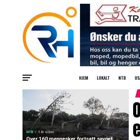
HJEM
LOKALT
NTB
US
O
e
NTB
1 år siden
Over 160 mennesker fortsatt savnet