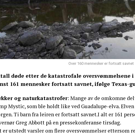
Over 160 mennesker er fortsatt savnet 
tall døde etter de katastrofale oversvømmelsene i T
nst 161 mennesker fortsatt savnet, ifølge Texas-g
ykker og naturkatastrofer
: Mange av de omkomne delto
p Mystic, som ble holdt like ved Guadalupe-elva. Elven s
gen. Ti barn fra leiren er fortsatt savnet.I alt er 161 pe
vernør Greg Abbott på en pressekonferanse tirsdag.
 er utstedt varsler om flere oversvømmelser ettersom reg