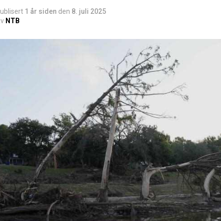
ublisert
1 år siden
den
8. juli 2025
v
NTB