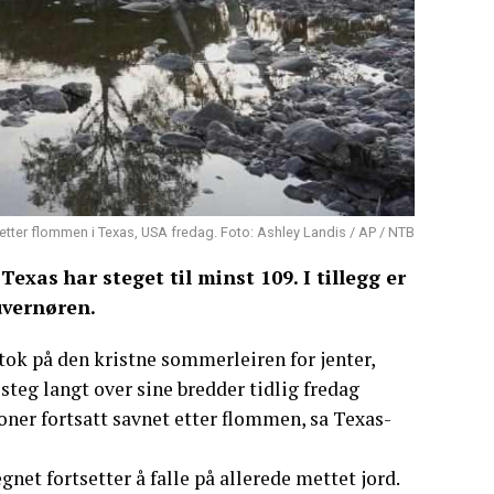
etter flommen i Texas, USA fredag. Foto: Ashley Landis / AP / NTB
exas har steget til minst 109. I tillegg er
uvernøren.
k på den kristne sommerleiren for jenter,
teg langt over sine bredder tidlig fredag
rsoner fortsatt savnet etter flommen, sa Texas-
net fortsetter å falle på allerede mettet jord.