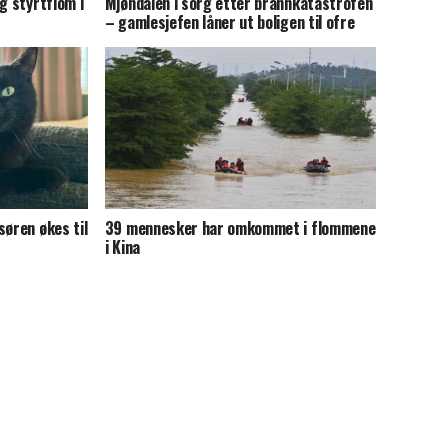
g styrtflom i
Mjøndalen i sorg etter brannkatastrofen
– gamlesjefen låner ut boligen til ofre
søren økes til
39 mennesker har omkommet i flommene
i Kina