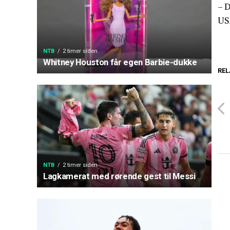
– D
US
NTB
2 timer siden
Whitney Houston får egen Barbie-dukke
REL
NTB
2 timer siden
Lagkamerat med rørende gest til Messi