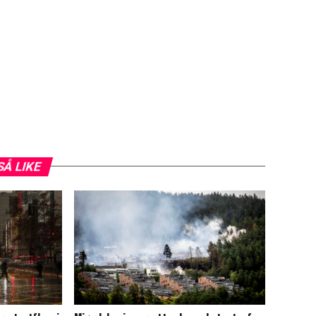
SÅ LIKE