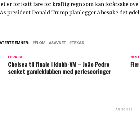
et er fortsatt fare for kraftig regn som kan forårsake o
As president Donald Trump planlegger å besøke det ødel
ATERTE EMNER:
FLOM
SAVNET
TEXAS
FORRIGE
NES
Chelsea til finale i klubb-VM – João Pedro
Fle
senket gamleklubben med perlescoringer
ANNONSE