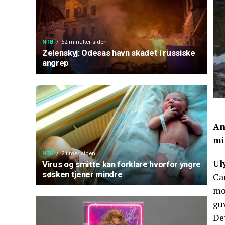
NTB
52 minutter siden
Zelenskyj: Odesas havn skadet i russiske
angrep
An
mi
NTB
2 timer siden
Ul
Virus og smitte kan forklare hvorfor yngre
søsken tjener mindre
Cam
mor
gu
Det