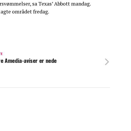
versvømmelser, sa Texas’ Abbott mandag.
agte området fredag.
TE
re Amedia-aviser er nede