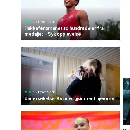
NTB
2 timer siden
Hekkefenomenet to hundredeler fra
medalje: – Syk opplevelse
NTB
2 timer siden
Undersøkelse: Kvinner gjør mest hjemme