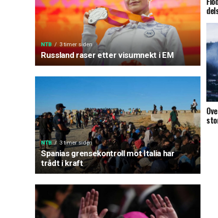
Flo
del
NTB
3 timer siden
Russland raser etter visumnekt i EM
Ove
sto
NTB
3 timer siden
Spanias grensekontroll mot Italia har
trådt i kraft