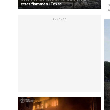
etter flommen i Texas
P
A
ANNONSE