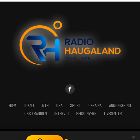
HJEM
LOKALT
NTB
USA
SPORT
UKRAINA
ANNONSERING
OSS I RADIOEN
INTERVJU
PERSONVERN
LIVESENTER
×
Copyright © 2026 A-Media AS | Radio Haugaland - Haraldsgata 114,