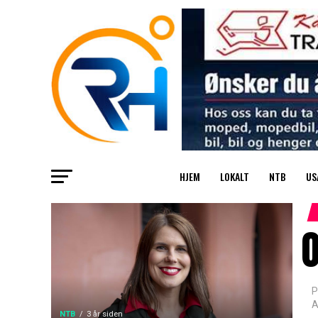
HJEM
LOKALT
NTB
US
O
P
A
NTB
3 år siden