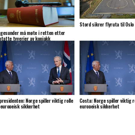
Stord sikrer flyruta til Oslo
gesunder må møte i retten etter
ntatte tyverier av konjakk
presidenten: Norge spiller viktig rolle
Costa: Norge spiller viktig r
 europeisk sikkerhet
europeisk sikkerhet