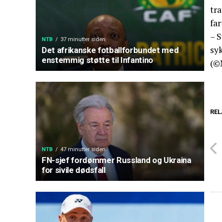
tra
far
– 
NTB
37 minutter siden
syk
Det afrikanske fotballforbundet med
enstemmig støtte til Infantino
(©
REL
NTB
47 minutter siden
FN-sjef fordømmer Russland og Ukraina
for sivile dødsfall