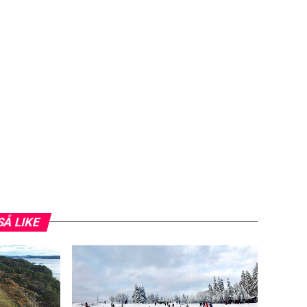
SÅ LIKE