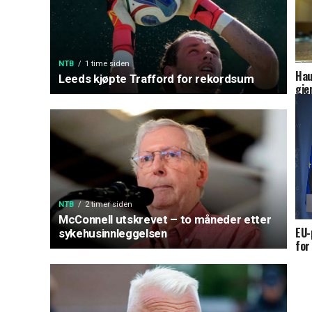
NTB
1 time siden
Hau
Leeds kjøpte Trafford for rekordsum
gje
NTB
2 timer siden
McConnell utskrevet – to måneder etter
EU-
sykehusinnleggelsen
for