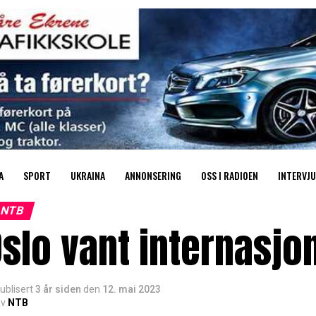
A
SPORT
UKRAINA
ANNONSERING
OSS I RADIOEN
INTERVJU
NTB
slo vant internasjo
ublisert
3 år siden
den
12. mai 2023
v
NTB