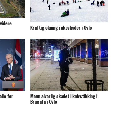
 videre
Kraftig økning i akeskader i Oslo
olle for
Mann alvorlig skadet i knivstikking i
Brugata i Oslo