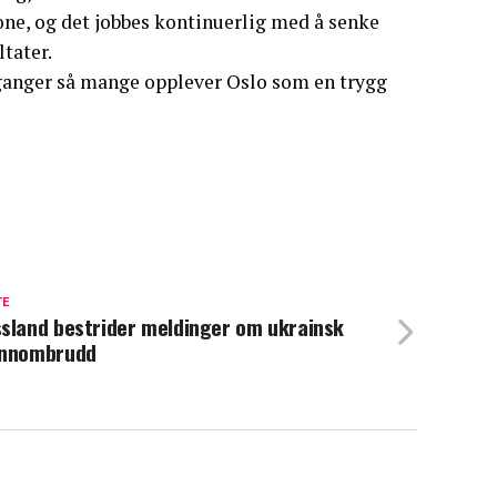
sone, og det jobbes kontinuerlig med å senke
ltater.
 ganger så mange opplever Oslo som en trygg
TE
sland bestrider meldinger om ukrainsk
ennombrudd