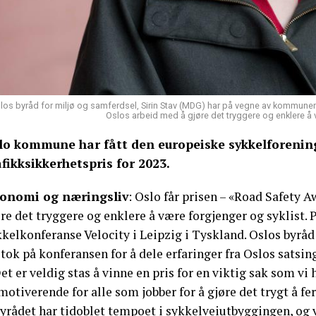
los byråd for miljø og samferdsel, Sirin Stav (MDG) har på vegne av kommunen
Oslos arbeid med å gjøre det tryggere og enklere å 
lo kommune har fått den europeiske sykkelforenin
afikksikkerhetspris for 2023.
onomi og næringsliv
: Oslo får prisen – «Road Safety A
re det tryggere og enklere å være forgjenger og syklist. 
kelkonferanse Velocity i Leipzig i Tyskland. Oslos byråd
tok på konferansen for å dele erfaringer fra Oslos satsing
et er veldig stas å vinne en pris for en viktig sak som vi
motiverende for alle som jobber for å gjøre det trygt å fe
Byrådet har tidoblet tempoet i sykkelveiutbyggingen, og 