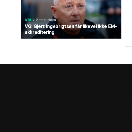
NTB
2 timer siden
VG: Gjert Ingebrigtsen får likevel ikke EM-
akkreditering