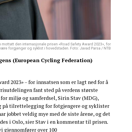
 mottatt den internasjonale prisen «Road Safety Award 2023», for
være forgjenger og syklist i hovedstaden. Foto: Javad Parsa / NTB
gens (European Cycling Federation)
ward 2023» – for innsatsen som er lagt ned for å
Prisutdelingen fant sted på verdens største
 for miljø og samferdsel, Sirin Stav (MDG),
 på tilrettelegging for fotgjengere og syklister
 har jobbet veldig mye med de siste årene, og det
rdes i Oslo, sier Stav i en kommentar til prisen.
vi gjennomfører over 100