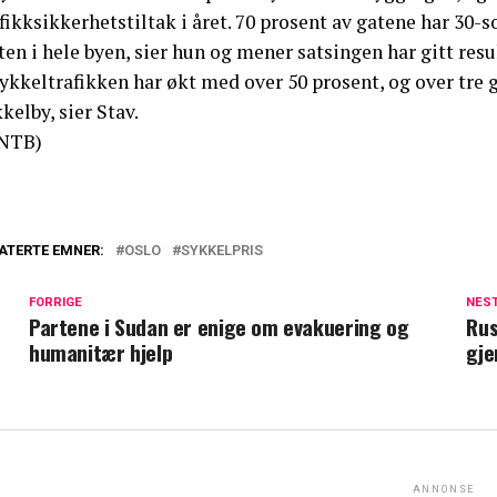
fikksikkerhetstiltak i året. 70 prosent av gatene har 30-
ten i hele byen, sier hun og mener satsingen har gitt resu
Sykkeltrafikken har økt med over 50 prosent, og over tre
kelby, sier Stav.
NTB)
ATERTE EMNER:
OSLO
SYKKELPRIS
FORRIGE
NES
Partene i Sudan er enige om evakuering og
Rus
humanitær hjelp
gj
ANNONSE