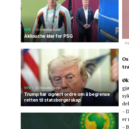
NTB
12 minutter siden
Akliouche klar for PSG
Os
Os
tr
Øk
gjø
NTB
22 minutter siden
Trump har signert ordre om å begrense
syk
retten til statsborgerskap
del
– D
er 
– 