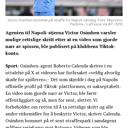
Victor Osimhen bommet på straffe for Napoli søndag. Foto: Massimo
Paolone / LaPresse via AP / NTB
Agenten til Napoli-stjerna Victor Osimhen varsler
mulige rettslige skritt etter at en video som gjorde
narr av spissen, ble publisert på klubbens Tiktok-
konto.
Sport
: Osimhen-agent Roberto Calenda skriver i en
uttalelse på X at videoen har forårsaket «veldig alvorlig
skade for spilleren».– Det som skjedde i dag på Napolis
offisielle profil på Tiktok-plattformen, er uakseptabelt.
En video som gjorde narr av Victor, ble først
offentliggjort og så, men for sent, slettet. Vi
forbeholder oss retten til å ta rettslige skritt og alle
andre virkemidler for å beskytte Victor, skriver Calenda.
Osimhen bommet på et sent straffespark i søndagens
målløse seriekamp mot Bologna. Videoen som ble