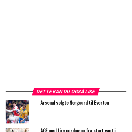
DETTE KAN DU OGSÅ LIKE
Arsenal solgte Nørgaard til Everton
AGF med fire nordmenn fra start vant i