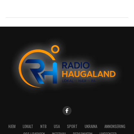
HJEM
LOKALT
NTB
USA
SPORT
UKRAINA
ANNONSERING