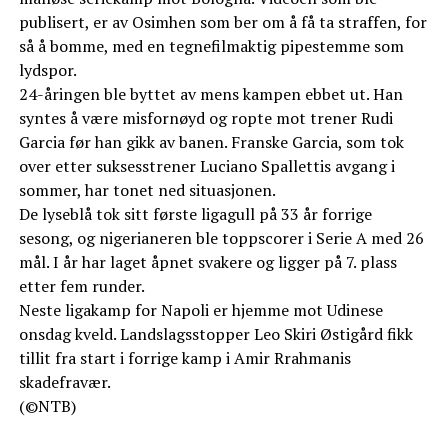
publisert, er av Osimhen som ber om å få ta straffen, for
så å bomme, med en tegnefilmaktig pipestemme som
lydspor.
24-åringen ble byttet av mens kampen ebbet ut. Han
syntes å være misfornøyd og ropte mot trener Rudi
Garcia før han gikk av banen. Franske Garcia, som tok
over etter suksesstrener Luciano Spallettis avgang i
sommer, har tonet ned situasjonen.
De lyseblå tok sitt første ligagull på 33 år forrige
sesong, og nigerianeren ble toppscorer i Serie A med 26
mål. I år har laget åpnet svakere og ligger på 7. plass
etter fem runder.
Neste ligakamp for Napoli er hjemme mot Udinese
onsdag kveld. Landslagsstopper Leo Skiri Østigård fikk
tillit fra start i forrige kamp i Amir Rrahmanis
skadefravær.
(©NTB)