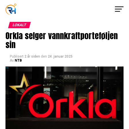
LOKALT
Orkla selger vannkraftporteføljen
sin
Publisert
2 år siden
den
24. januar 2025
Av
NTB