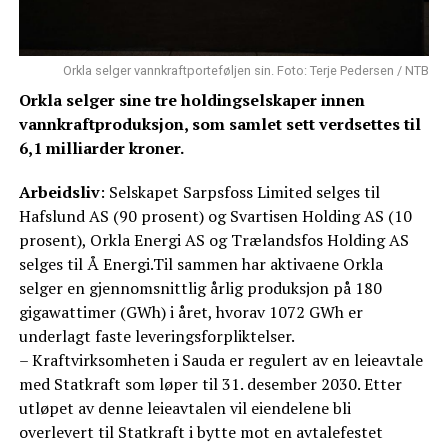
Orkla selger vannkraftporteføljen sin. Foto: Terje Pedersen / NTB
Orkla selger sine tre holdingselskaper innen
vannkraftproduksjon, som samlet sett verdsettes til
6,1 milliarder kroner.
Arbeidsliv
: Selskapet Sarpsfoss Limited selges til
Hafslund AS (90 prosent) og Svartisen Holding AS (10
prosent), Orkla Energi AS og Trælandsfos Holding AS
selges til Å Energi.Til sammen har aktivaene Orkla
selger en gjennomsnittlig årlig produksjon på 180
gigawattimer (GWh) i året, hvorav 1072 GWh er
underlagt faste leveringsforpliktelser.
– Kraftvirksomheten i Sauda er regulert av en leieavtale
med Statkraft som løper til 31. desember 2030. Etter
utløpet av denne leieavtalen vil eiendelene bli
overlevert til Statkraft i bytte mot en avtalefestet