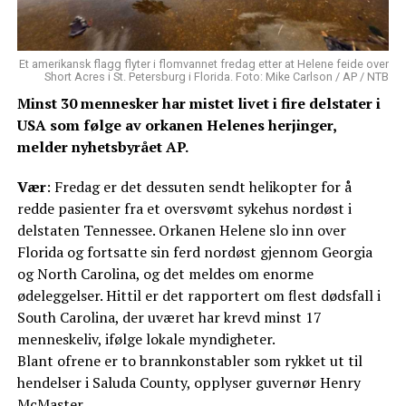
Et amerikansk flagg flyter i flomvannet fredag etter at Helene feide over
Short Acres i St. Petersburg i Florida. Foto: Mike Carlson / AP / NTB
Minst 30 mennesker har mistet livet i fire delstater i
USA som følge av orkanen Helenes herjinger,
melder nyhetsbyrået AP.
Vær
: Fredag er det dessuten sendt helikopter for å
redde pasienter fra et oversvømt sykehus nordøst i
delstaten Tennessee. Orkanen Helene slo inn over
Florida og fortsatte sin ferd nordøst gjennom Georgia
og North Carolina, og det meldes om enorme
ødeleggelser. Hittil er det rapportert om flest dødsfall i
South Carolina, der uværet har krevd minst 17
menneskeliv, ifølge lokale myndigheter.
Blant ofrene er to brannkonstabler som rykket ut til
hendelser i Saluda County, opplyser guvernør Henry
McMaster.